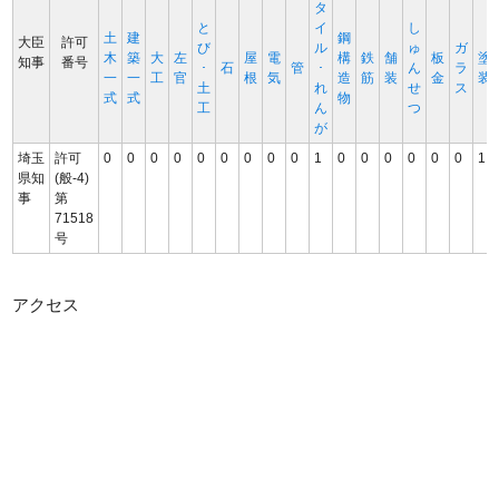
タ
と
イ
し
土
建
鋼
大臣
許可
び
ル
ゅ
ガ
木
築
大
左
屋
電
構
鉄
舗
板
塗
知事
番号
･
石
管
･
ん
ラ
一
一
工
官
根
気
造
筋
装
金
装
土
れ
せ
ス
式
式
物
工
ん
つ
が
埼玉
許可
0
0
0
0
0
0
0
0
0
1
0
0
0
0
0
0
1
県知
(般-4)
事
第
71518
号
アクセス