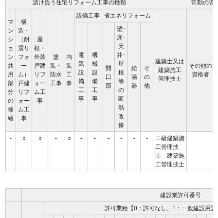
請け負う住宅リフォーム工事の種類
常勤の資
設備工事
省エネリフォーム
マ
構
壁･
ン
造・
床･
シ
（耐
屋
天
ョ
震リ
根・
電
機
井･
ン
フォ
外装
塗
内
建築士又は
気
械
屋
共
ー
戸建
装・
装
その他の
開
給
そ
建築施工
設
設
根
用
ム）
リフ
防水
工
資格者
口
湯
の
管理技士
備
備
等
部
戸建
ォー
工事
事
部
器
他
工
工
の
分
リフ
ム工
事
事
断
の
ォー
事
熱
修
ム工
改
繕
事
修
-
○
○
-
○
-
-
-
-
-
-
ニ級建築施
工管理技
士 建築施
工管理技士
建設業許可番号
許可業種【0：許可なし、1：一般建設用許