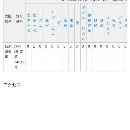
タ
と
イ
し
土
建
鋼
大臣
許可
び
ル
ゅ
ガ
木
築
大
左
屋
電
構
鉄
舗
板
塗
知事
番号
･
石
管
･
ん
ラ
一
一
工
官
根
気
造
筋
装
金
装
土
れ
せ
ス
式
式
物
工
ん
つ
が
栃木
許可
0
1
0
0
0
0
0
0
0
0
0
0
0
0
0
0
0
県知
(般-3)
事
第
24973
号
アクセス