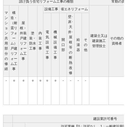
請け負う住宅リフォーム工事の種類
常勤の資
設備工事
省エネリフォーム
マ
構
壁･
ン
造・
床･
シ
（耐
屋
天
ョ
震リ
根・
電
機
井･
ン
フォ
外装
塗
内
建築士又は
気
械
屋
共
ー
戸建
装・
装
その他の
開
給
そ
建築施工
設
設
根
用
ム）
リフ
防水
工
資格者
口
湯
の
管理技士
備
備
等
部
戸建
ォー
工事
事
部
器
他
工
工
の
分
リフ
ム工
事
事
断
の
ォー
事
熱
修
ム工
改
繕
事
修
-
○
○
○
○
○
○
-
-
-
-
建設業許可番号
許可業種【0：許可なし、1：一般建設用許