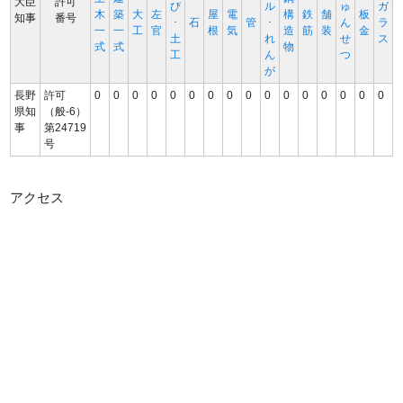
大臣
許可
び
ル
ゅ
ガ
木
築
大
左
屋
電
構
鉄
舗
板
知事
番号
･
石
管
･
ん
ラ
一
一
工
官
根
気
造
筋
装
金
土
れ
せ
ス
式
式
物
工
ん
つ
が
長野
許可
0
0
0
0
0
0
0
0
0
0
0
0
0
0
0
0
県知
（般-6）
事
第24719
号
アクセス