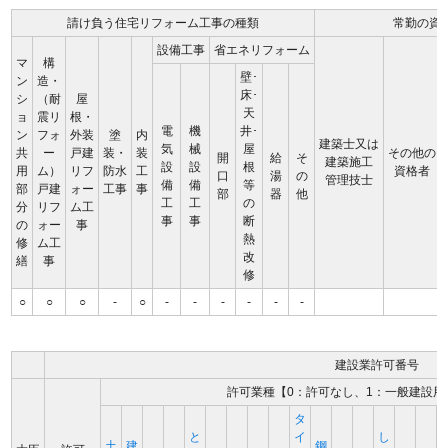
請け負う住宅リフォーム工事の種類
常勤の資
設備工事
省エネリフォーム
マ
構
壁･
ン
造・
床･
シ
（耐
屋
天
ョ
震リ
根・
電
機
井･
ン
フォ
外装
塗
内
建築士又は
気
械
屋
共
ー
戸建
装・
装
その他の
開
給
そ
建築施工
設
設
根
用
ム）
リフ
防水
工
資格者
口
湯
の
管理技士
備
備
等
部
戸建
ォー
工事
事
部
器
他
工
工
の
分
リフ
ム工
事
事
断
の
ォー
事
熱
修
ム工
改
繕
事
修
○
○
○
-
○
-
-
-
-
-
-
建設業許可番号
許可業種【0：許可なし、1：一般建設用
タ
と
イ
し
土
建
鋼