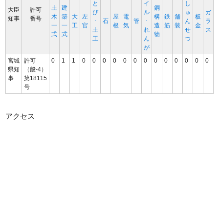
と
イ
し
土
建
鋼
大臣
許可
び
ル
ゅ
ガ
木
築
大
左
屋
電
構
鉄
舗
板
知事
番号
･
石
管
･
ん
ラ
一
一
工
官
根
気
造
筋
装
金
土
れ
せ
ス
式
式
物
工
ん
つ
が
宮城
許可
0
1
1
0
0
0
0
0
0
0
0
0
0
0
0
0
県知
（般-4）
事
第18115
号
アクセス