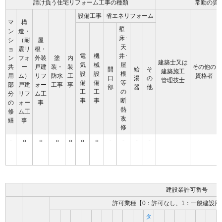
請け負う住宅リフォーム工事の種類
常勤の資
設備工事
省エネリフォーム
マ
構
壁･
ン
造・
床･
シ
（耐
屋
天
ョ
震リ
根・
電
機
井･
ン
フォ
外装
塗
内
建築士又は
気
械
屋
共
ー
戸建
装・
装
その他の
開
給
そ
建築施工
設
設
根
用
ム）
リフ
防水
工
資格者
口
湯
の
管理技士
備
備
等
部
戸建
ォー
工事
事
部
器
他
工
工
の
分
リフ
ム工
事
事
断
の
ォー
事
熱
修
ム工
改
繕
事
修
-
○
○
○
○
○
○
-
-
-
-
建設業許可番号
許可業種【0：許可なし、1：一般建設用
タ