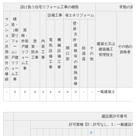
請け負う住宅リフォーム工事の種類
常勤の資
設備工事
省エネリフォーム
マ
構
壁･
ン
造・
床･
シ
（耐
屋
天
ョ
震リ
根・
電
機
井･
ン
フォ
外装
塗
内
建築士又は
気
械
屋
共
ー
戸建
装・
装
その他の
開
給
そ
建築施工
設
設
根
用
ム）
リフ
防水
工
資格者
口
湯
の
管理技士
備
備
等
部
戸建
ォー
工事
事
部
器
他
工
工
の
分
リフ
ム工
事
事
断
の
ォー
事
熱
修
ム工
改
繕
事
修
-
○
○
○
○
○
○
○
○
-
-
一級建築士
建設業許可番号
許可業種【0：許可なし、1：一般建設用
タ