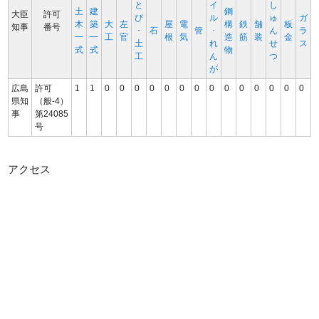
と
イ
し
土
建
鋼
大臣
許可
び
ル
ゅ
ガ
木
築
大
左
屋
電
構
鉄
舗
板
知事
番号
･
石
管
･
ん
ラ
一
一
工
官
根
気
造
筋
装
金
土
れ
せ
ス
式
式
物
工
ん
つ
が
広島
許可
1
1
0
0
0
0
0
0
0
0
0
0
0
0
0
0
県知
（般-4）
事
第24085
号
アクセス