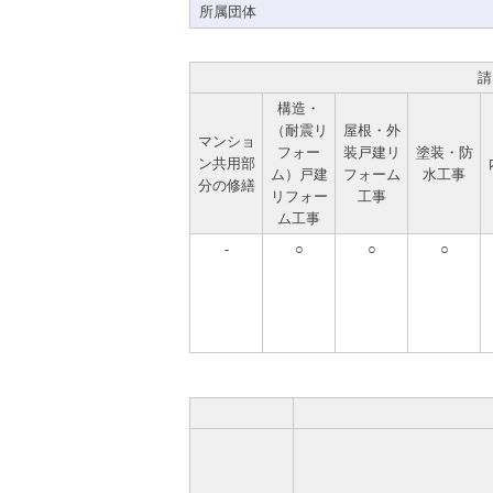
所属団体
請
構造・
（耐震リ
屋根・外
マンショ
フォー
装戸建リ
塗装・防
ン共用部
ム）戸建
フォーム
水工事
分の修繕
リフォー
工事
ム工事
-
○
○
○