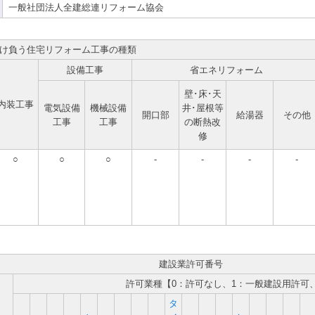
一般社団法人全建総連リフォーム協会
け負う住宅リフォーム工事の種類
設備工事
省エネリフォーム
壁･床･天
内装工事
電気設備
機械設備
井･屋根等
開口部
給湯器
その他
工事
工事
の断熱改
修
○
○
○
-
-
-
-
建設業許可番号
許可業種【0：許可なし、1：一般建設用許可
タ