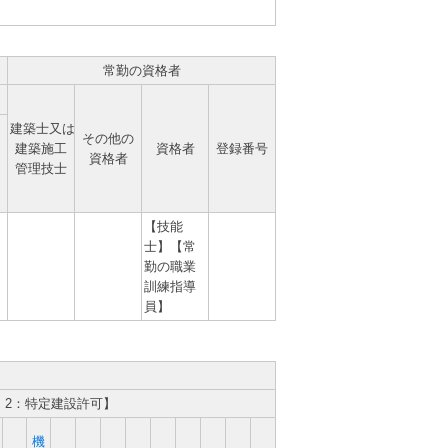
常勤の資格者
建築士又は
その他の
建築施工
資格者
登録番号
資格者
管理技士
【技能
士】【常
勤の職業
訓練指導
員】
、2：特定建設許可】
機