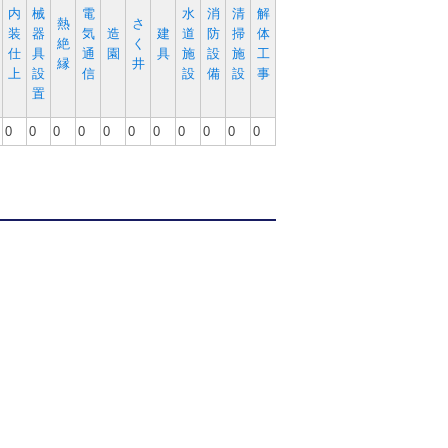
内
械
電
水
消
清
解
熱
さ
装
器
気
造
建
道
防
掃
体
絶
く
仕
具
通
園
具
施
設
施
工
縁
井
上
設
信
設
備
設
事
置
0
0
0
0
0
0
0
0
0
0
0