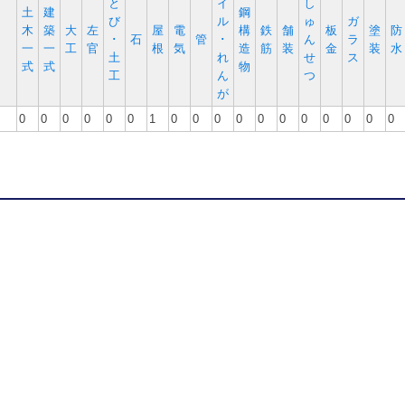
と
イ
し
土
建
鋼
び
ル
ゅ
ガ
木
築
大
左
屋
電
構
鉄
舗
板
塗
防
･
石
管
･
ん
ラ
一
一
工
官
根
気
造
筋
装
金
装
水
土
れ
せ
ス
式
式
物
工
ん
つ
が
0
0
0
0
0
0
1
0
0
0
0
0
0
0
0
0
0
0