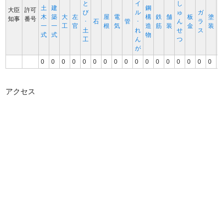
と
イ
し
土
建
鋼
大臣
許可
び
ル
ゅ
ガ
木
築
大
左
屋
電
構
鉄
舗
板
塗
知事
番号
･
石
管
･
ん
ラ
一
一
工
官
根
気
造
筋
装
金
装
土
れ
せ
ス
式
式
物
工
ん
つ
が
0
0
0
0
0
0
0
0
0
0
0
0
0
0
0
0
0
0
アクセス