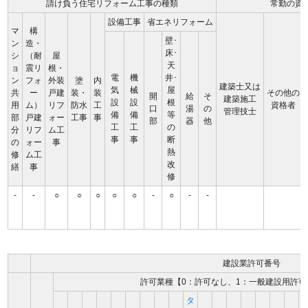
請け負う住宅リフォーム工事の種類
常勤の資
設備工事
省エネリフォーム
マ
構
壁･
ン
造・
床･
シ
（耐
屋
天
ョ
震リ
根・
電
機
井･
ン
フォ
外装
塗
内
建築士又は
気
械
屋
共
ー
戸建
装・
装
その他の
開
給
そ
建築施工
設
設
根
用
ム）
リフ
防水
工
資格者
口
湯
の
管理技士
備
備
等
部
戸建
ォー
工事
事
部
器
他
工
工
の
分
リフ
ム工
事
事
断
の
ォー
事
熱
修
ム工
改
繕
事
修
-
-
○
○
○
○
○
-
○
-
-
建設業許可番号
許可業種【0：許可なし、1：一般建設用許可
タ