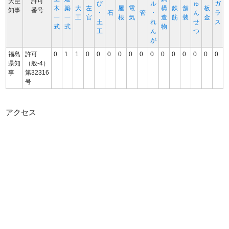
大臣
許可
び
ル
ゅ
ガ
木
築
大
左
屋
電
構
鉄
舗
板
知事
番号
･
石
管
･
ん
ラ
一
一
工
官
根
気
造
筋
装
金
土
れ
せ
ス
式
式
物
工
ん
つ
が
福島
許可
0
1
1
0
0
0
0
0
0
0
0
0
0
0
0
0
県知
（般-4）
事
第32316
号
アクセス