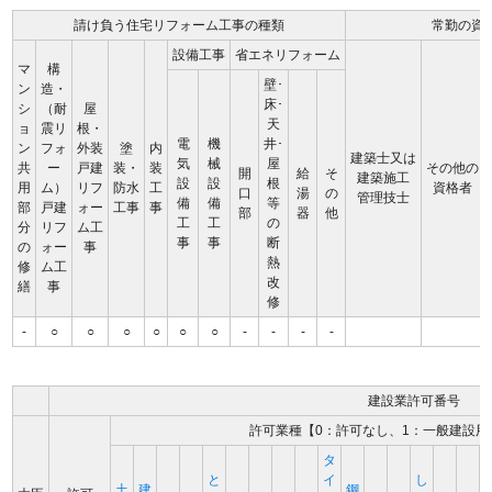
請け負う住宅リフォーム工事の種類
常勤の資
設備工事
省エネリフォーム
マ
構
壁･
ン
造・
床･
シ
（耐
屋
天
ョ
震リ
根・
電
機
井･
ン
フォ
外装
塗
内
建築士又は
気
械
屋
共
ー
戸建
装・
装
その他の
開
給
そ
建築施工
設
設
根
用
ム）
リフ
防水
工
資格者
口
湯
の
管理技士
備
備
等
部
戸建
ォー
工事
事
部
器
他
工
工
の
分
リフ
ム工
事
事
断
の
ォー
事
熱
修
ム工
改
繕
事
修
-
○
○
○
○
○
○
-
-
-
-
建設業許可番号
許可業種【0：許可なし、1：一般建設用
タ
と
イ
し
土
建
鋼