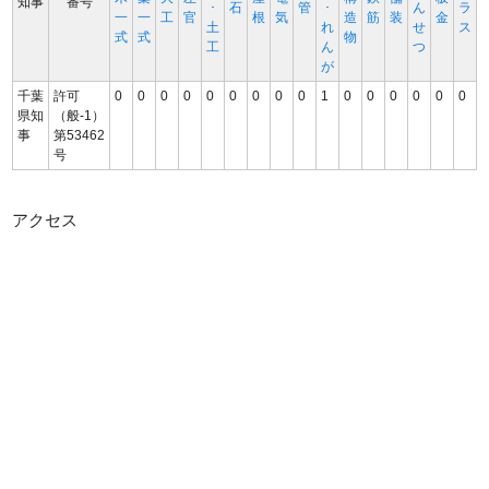
知事
番号
･
石
管
･
ん
ラ
一
一
工
官
根
気
造
筋
装
金
土
れ
せ
ス
式
式
物
工
ん
つ
が
千葉
許可
0
0
0
0
0
0
0
0
0
1
0
0
0
0
0
0
県知
（般-1）
事
第53462
号
アクセス