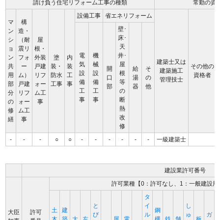
請け負う住宅リフォーム工事の種類
常勤の資
設備工事
省エネリフォーム
マ
構
壁･
ン
造・
床･
シ
（耐
屋
天
ョ
震リ
根・
電
機
井･
ン
フォ
外装
塗
内
建築士又は
気
械
屋
共
ー
戸建
装・
装
その他の
開
給
そ
建築施工
設
設
根
用
ム）
リフ
防水
工
資格者
口
湯
の
管理技士
備
備
等
部
戸建
ォー
工事
事
部
器
他
工
工
の
分
リフ
ム工
事
事
断
の
ォー
事
熱
修
ム工
改
繕
事
修
-
-
-
○
○
-
-
-
-
-
-
一級建築士
建設業許可番号
許可業種【0：許可なし、1：一般建設用
タ
と
イ
し
土
建
鋼
大臣
許可
び
ル
ゅ
ガ
木
築
大
左
屋
電
構
鉄
舗
板