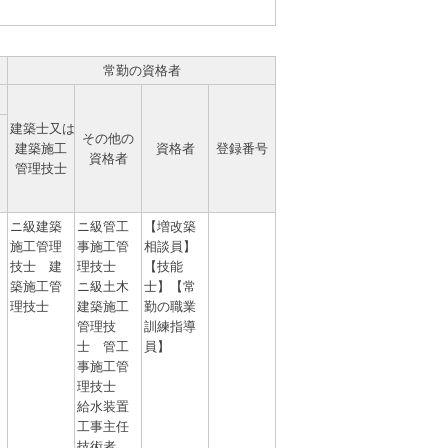
常勤の資格者
建築士又は
その他の
建築施工
資格者
登録番号
資格者
管理技士
ニ級建築
ニ級管工
【増改築
施工管理
事施工管
相談員】
技士 建
理技士
【技能
築施工管
ニ級土木
士】【常
理技士
建築施工
勤の職業
管理技
訓練指導
士 管工
員】
事施工管
理技士
給水装置
工事主任
技術者