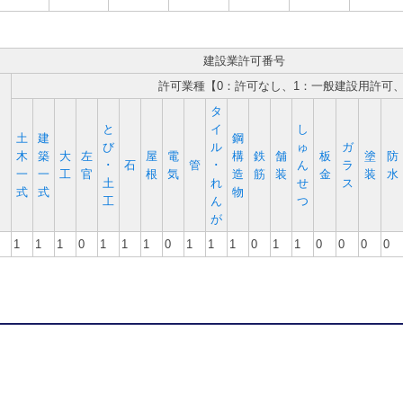
建設業許可番号
許可業種【0：許可なし、1：一般建設用許可
タ
と
イ
し
土
建
鋼
び
ル
ゅ
ガ
木
築
大
左
屋
電
構
鉄
舗
板
塗
防
･
石
管
･
ん
ラ
一
一
工
官
根
気
造
筋
装
金
装
水
土
れ
せ
ス
式
式
物
工
ん
つ
が
1
1
1
0
1
1
1
0
1
1
1
0
1
1
0
0
0
0