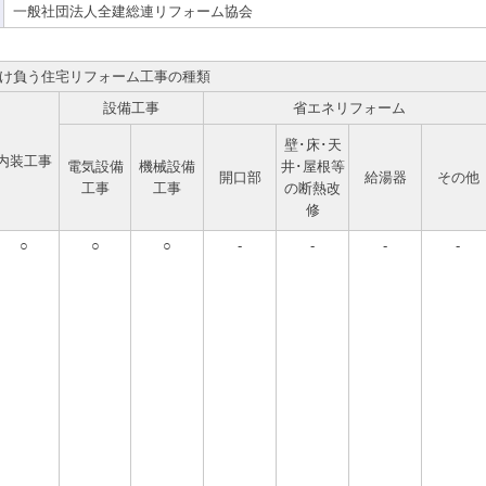
一般社団法人全建総連リフォーム協会
け負う住宅リフォーム工事の種類
設備工事
省エネリフォーム
壁･床･天
内装工事
電気設備
機械設備
井･屋根等
開口部
給湯器
その他
工事
工事
の断熱改
修
○
○
○
-
-
-
-