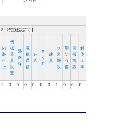
、2：特定建設許可】
機
内
械
電
水
消
清
解
熱
さ
装
器
気
造
建
道
防
掃
体
絶
く
仕
具
通
園
具
施
設
施
工
縁
井
上
設
信
設
備
設
事
置
1
0
0
0
0
0
0
1
0
0
0