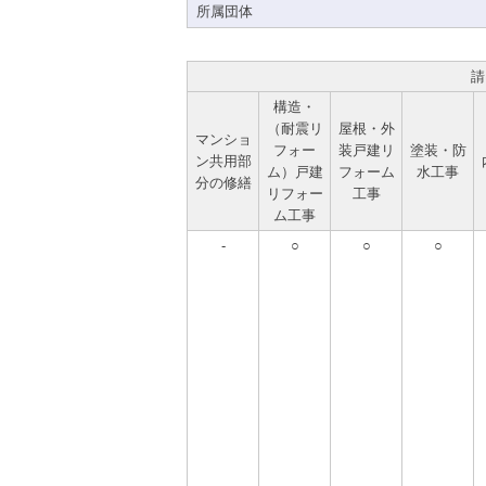
所属団体
請
構造・
（耐震リ
屋根・外
マンショ
フォー
装戸建リ
塗装・防
ン共用部
ム）戸建
フォーム
水工事
分の修繕
リフォー
工事
ム工事
-
○
○
○