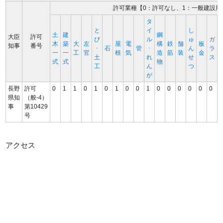
許可業種【0：許可なし、1：一般建設用
タ
と
イ
し
土
建
鋼
大臣
許可
び
ル
ゅ
ガ
木
築
大
左
屋
電
構
鉄
舗
板
知事
番号
･
石
管
･
ん
ラ
一
一
工
官
根
気
造
筋
装
金
土
れ
せ
ス
式
式
物
工
ん
つ
が
長野
許可
0
1
1
0
1
0
1
0
0
1
0
0
0
0
0
0
県知
（般-4）
事
第10429
号
アクセス