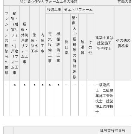
請け負う住宅リフォーム工事の種類
常勤の資
設備工事
省エネリフォーム
マ
構
壁･
ン
造・
床･
シ
（耐
屋
天
ョ
震リ
根・
電
機
井･
ン
フォ
外装
塗
内
建築士又は
気
械
屋
共
ー
戸建
装・
装
その他の
開
給
そ
建築施工
設
設
根
用
ム）
リフ
防水
工
資格者
口
湯
の
管理技士
備
備
等
部
戸建
ォー
工事
事
部
器
他
工
工
の
分
リフ
ム工
事
事
断
の
ォー
事
熱
修
ム工
改
繕
事
修
-
○
○
○
○
○
○
-
-
-
-
一級建築
士 ニ級建
築施工管理
技士 建築
施工管理技
士
建設業許可番号