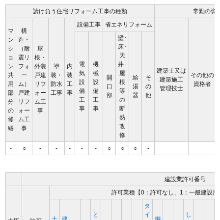
請け負う住宅リフォーム工事の種類
常勤の資
設備工事
省エネリフォーム
マ
構
壁･
ン
造・
床･
シ
（耐
屋
天
ョ
震リ
根・
電
機
井･
ン
フォ
外装
塗
内
建築士又は
気
械
屋
共
ー
戸建
装・
装
その他の
開
給
そ
建築施工
設
設
根
用
ム）
リフ
防水
工
資格者
口
湯
の
管理技士
備
備
等
部
戸建
ォー
工事
事
部
器
他
工
工
の
分
リフ
ム工
事
事
断
の
ォー
事
熱
修
ム工
改
繕
事
修
-
○
-
-
-
-
-
○
○
○
-
建設業許可番号
許可業種【0：許可なし、1：一般建設用
タ
と
イ
し
土
建
鋼