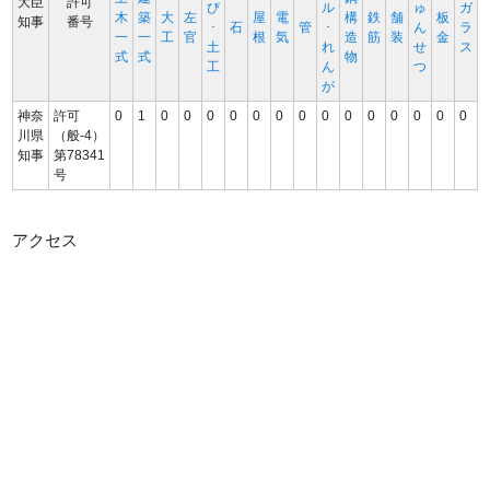
大臣
許可
び
ル
ゅ
ガ
木
築
大
左
屋
電
構
鉄
舗
板
知事
番号
･
石
管
･
ん
ラ
一
一
工
官
根
気
造
筋
装
金
土
れ
せ
ス
式
式
物
工
ん
つ
が
神奈
許可
0
1
0
0
0
0
0
0
0
0
0
0
0
0
0
0
川県
（般-4）
知事
第78341
号
アクセス