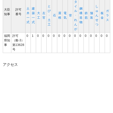
タ
と
イ
し
土
建
鋼
大臣
許可
び
ル
ゅ
ガ
木
築
大
左
屋
電
構
鉄
舗
板
知事
番号
･
石
管
･
ん
ラ
一
一
工
官
根
気
造
筋
装
金
土
れ
せ
ス
式
式
物
工
ん
つ
が
福岡
許可
0
1
0
0
0
0
0
0
0
0
0
0
0
0
0
0
県知
（般-3）
事
第13628
号
アクセス