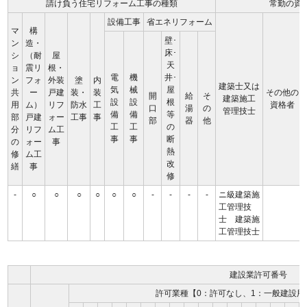
請け負う住宅リフォーム工事の種類
常勤の資
設備工事
省エネリフォーム
マ
構
壁･
ン
造・
床･
シ
（耐
屋
天
ョ
震リ
根・
電
機
井･
ン
フォ
外装
塗
内
建築士又は
気
械
屋
共
ー
戸建
装・
装
その他の
開
給
そ
建築施工
設
設
根
用
ム）
リフ
防水
工
資格者
口
湯
の
管理技士
備
備
等
部
戸建
ォー
工事
事
部
器
他
工
工
の
分
リフ
ム工
事
事
断
の
ォー
事
熱
修
ム工
改
繕
事
修
-
○
○
○
○
○
○
-
-
-
-
ニ級建築施
工管理技
士 建築施
工管理技士
建設業許可番号
許可業種【0：許可なし、1：一般建設用