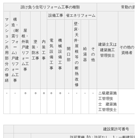
請け負う住宅リフォーム工事の種類
常勤の資
設備工事
省エネリフォーム
マ
構
壁･
ン
造・
床･
シ
（耐
屋
天
ョ
震リ
根・
電
機
井･
ン
フォ
外装
塗
内
建築士又は
気
械
屋
共
ー
戸建
装・
装
その他の
開
給
そ
建築施工
設
設
根
用
ム）
リフ
防水
工
資格者
口
湯
の
管理技士
備
備
等
部
戸建
ォー
工事
事
部
器
他
工
工
の
分
リフ
ム工
事
事
断
の
ォー
事
熱
修
ム工
改
繕
事
修
-
-
○
○
○
○
○
-
-
-
-
ニ級建築施
工管理技
士 建築施
工管理技士
建設業許可番号
許可業種【0：許可なし、1：一般建設用