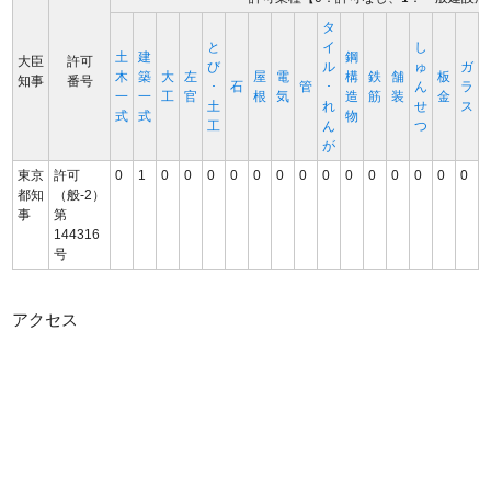
タ
と
イ
し
土
建
鋼
大臣
許可
び
ル
ゅ
ガ
木
築
大
左
屋
電
構
鉄
舗
板
知事
番号
･
石
管
･
ん
ラ
一
一
工
官
根
気
造
筋
装
金
土
れ
せ
ス
式
式
物
工
ん
つ
が
東京
許可
0
1
0
0
0
0
0
0
0
0
0
0
0
0
0
0
都知
（般-2）
事
第
144316
号
アクセス