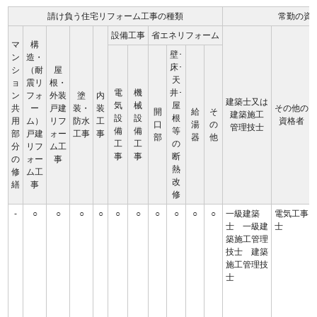
請け負う住宅リフォーム工事の種類
常勤の資
設備工事
省エネリフォーム
マ
構
壁･
ン
造・
床･
シ
（耐
屋
天
ョ
震リ
根・
電
機
井･
ン
フォ
外装
塗
内
建築士又は
気
械
屋
共
ー
戸建
装・
装
その他の
開
給
そ
建築施工
設
設
根
用
ム）
リフ
防水
工
資格者
口
湯
の
管理技士
備
備
等
部
戸建
ォー
工事
事
部
器
他
工
工
の
分
リフ
ム工
事
事
断
の
ォー
事
熱
修
ム工
改
繕
事
修
-
○
○
○
○
○
○
○
○
○
○
一級建築
電気工事
士 一級建
士
築施工管理
技士 建築
施工管理技
士