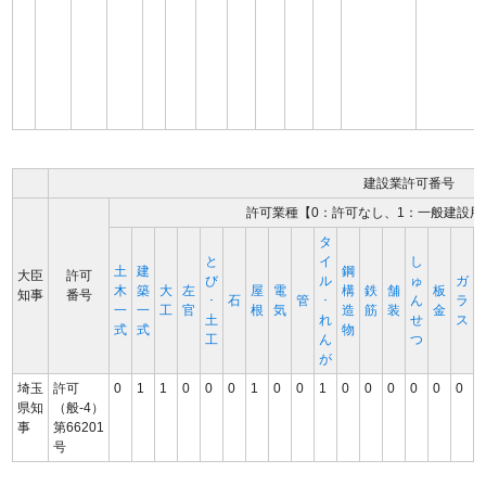
建設業許可番号
許可業種【0：許可なし、1：一般建設用
タ
と
イ
し
土
建
鋼
大臣
許可
び
ル
ゅ
ガ
木
築
大
左
屋
電
構
鉄
舗
板
知事
番号
･
石
管
･
ん
ラ
一
一
工
官
根
気
造
筋
装
金
土
れ
せ
ス
式
式
物
工
ん
つ
が
埼玉
許可
0
1
1
0
0
0
1
0
0
1
0
0
0
0
0
0
県知
（般-4）
事
第66201
号