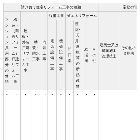
請け負う住宅リフォーム工事の種類
常勤の資
設備工事
省エネリフォーム
マ
構
壁･
ン
造・
床･
シ
（耐
屋
天
ョ
震リ
根・
電
機
井･
ン
フォ
外装
塗
内
建築士又は
気
械
屋
共
ー
戸建
装・
装
その他の
開
給
そ
建築施工
設
設
根
用
ム）
リフ
防水
工
資格者
口
湯
の
管理技士
備
備
等
部
戸建
ォー
工事
事
部
器
他
工
工
の
分
リフ
ム工
事
事
断
の
ォー
事
熱
修
ム工
改
繕
事
修
-
○
-
○
○
-
-
-
-
-
-