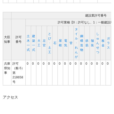
建設業許可番号
許可業種【0：許可なし、1：一般建設用
タ
と
イ
し
土
建
鋼
大臣
許可
び
ル
ゅ
ガ
木
築
大
左
屋
電
構
鉄
舗
板
知事
番号
･
石
管
･
ん
ラ
一
一
工
官
根
気
造
筋
装
金
土
れ
せ
ス
式
式
物
工
ん
つ
が
兵庫
許可
0
0
0
0
0
0
0
0
0
0
0
0
0
0
0
0
県知
（般-5）
事
第
218658
号
アクセス