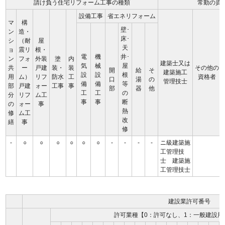
請け負う住宅リフォーム工事の種類
常勤の資
設備工事
省エネリフォーム
マ
構
壁･
ン
造・
床･
シ
（耐
屋
天
ョ
震リ
根・
電
機
井･
ン
フォ
外装
塗
内
建築士又は
気
械
屋
共
ー
戸建
装・
装
その他の
開
給
そ
建築施工
設
設
根
用
ム）
リフ
防水
工
資格者
口
湯
の
管理技士
備
備
等
部
戸建
ォー
工事
事
部
器
他
工
工
の
分
リフ
ム工
事
事
断
の
ォー
事
熱
修
ム工
改
繕
事
修
-
○
○
○
○
○
○
-
-
-
-
ニ級建築施
工管理技
士 建築施
工管理技士
建設業許可番号
許可業種【0：許可なし、1：一般建設用