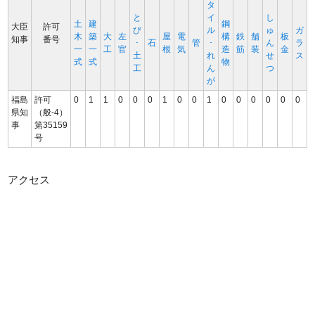
タ
と
イ
し
土
建
鋼
大臣
許可
び
ル
ゅ
ガ
木
築
大
左
屋
電
構
鉄
舗
板
知事
番号
･
石
管
･
ん
ラ
一
一
工
官
根
気
造
筋
装
金
土
れ
せ
ス
式
式
物
工
ん
つ
が
福島
許可
0
1
1
0
0
0
1
0
0
1
0
0
0
0
0
0
県知
（般-4）
事
第35159
号
アクセス