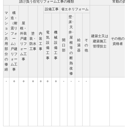
請け負う住宅リフォーム工事の種類
常勤の資
設備工事
省エネリフォーム
マ
構
壁･
ン
造・
床･
シ
（耐
屋
天
ョ
震リ
根・
電
機
井･
ン
フォ
外装
塗
内
建築士又は
気
械
屋
共
ー
戸建
装・
装
その他の
開
給
そ
建築施工
設
設
根
用
ム）
リフ
防水
工
資格者
口
湯
の
管理技士
備
備
等
部
戸建
ォー
工事
事
部
器
他
工
工
の
分
リフ
ム工
事
事
断
の
ォー
事
熱
修
ム工
改
繕
事
修
-
○
○
○
○
○
○
-
-
-
-