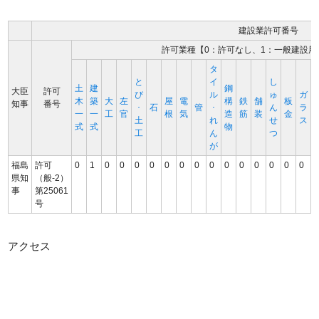
建設業許可番号
許可業種【0：許可なし、1：一般建設用
タ
と
イ
し
土
建
鋼
大臣
許可
び
ル
ゅ
ガ
木
築
大
左
屋
電
構
鉄
舗
板
知事
番号
･
石
管
･
ん
ラ
一
一
工
官
根
気
造
筋
装
金
土
れ
せ
ス
式
式
物
工
ん
つ
が
福島
許可
0
1
0
0
0
0
0
0
0
0
0
0
0
0
0
0
県知
（般-2）
事
第25061
号
アクセス