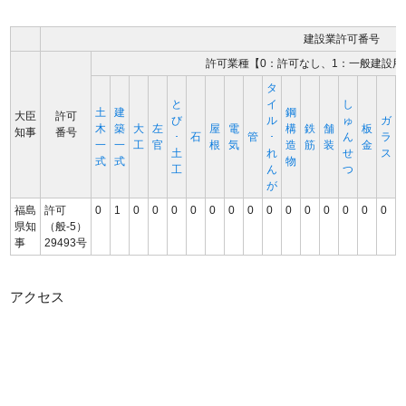
建設業許可番号
許可業種【0：許可なし、1：一般建設用
タ
と
イ
し
土
建
鋼
大臣
許可
び
ル
ゅ
ガ
木
築
大
左
屋
電
構
鉄
舗
板
知事
番号
･
石
管
･
ん
ラ
一
一
工
官
根
気
造
筋
装
金
土
れ
せ
ス
式
式
物
工
ん
つ
が
福島
許可
0
1
0
0
0
0
0
0
0
0
0
0
0
0
0
0
県知
（般-5）
事
29493号
アクセス