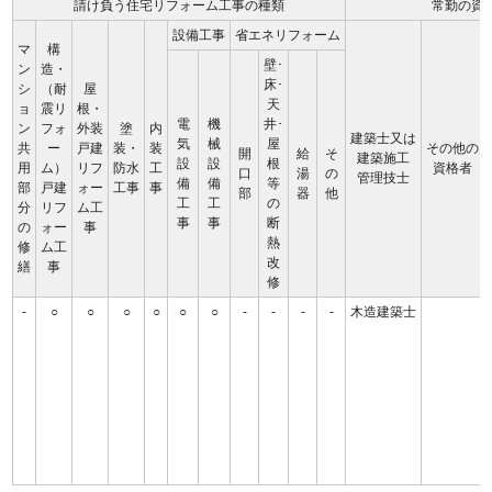
請け負う住宅リフォーム工事の種類
常勤の資
設備工事
省エネリフォーム
マ
構
壁･
ン
造・
床･
シ
（耐
屋
天
ョ
震リ
根・
電
機
井･
ン
フォ
外装
塗
内
建築士又は
気
械
屋
共
ー
戸建
装・
装
その他の
開
給
そ
建築施工
設
設
根
用
ム）
リフ
防水
工
資格者
口
湯
の
管理技士
備
備
等
部
戸建
ォー
工事
事
部
器
他
工
工
の
分
リフ
ム工
事
事
断
の
ォー
事
熱
修
ム工
改
繕
事
修
-
○
○
○
○
○
○
-
-
-
-
木造建築士