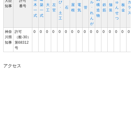
大臣
許可
び
ル
ゅ
ガ
木
築
大
左
屋
電
構
鉄
舗
板
知事
番号
･
石
管
･
ん
ラ
一
一
工
官
根
気
造
筋
装
金
土
れ
せ
ス
式
式
物
工
ん
つ
が
神奈
許可
0
0
0
0
0
0
0
0
0
0
0
0
0
0
0
0
川県
（般-30）
知事
第68312
号
アクセス