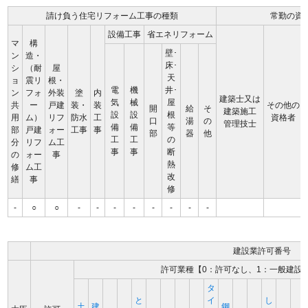
請け負う住宅リフォーム工事の種類
常勤の資
設備工事
省エネリフォーム
マ
構
壁･
ン
造・
床･
シ
（耐
屋
天
ョ
震リ
根・
電
機
井･
ン
フォ
外装
塗
内
建築士又は
気
械
屋
共
ー
戸建
装・
装
その他の
開
給
そ
建築施工
設
設
根
用
ム）
リフ
防水
工
資格者
口
湯
の
管理技士
備
備
等
部
戸建
ォー
工事
事
部
器
他
工
工
の
分
リフ
ム工
事
事
断
の
ォー
事
熱
修
ム工
改
繕
事
修
-
○
○
-
-
-
-
-
-
-
-
建設業許可番号
許可業種【0：許可なし、1：一般建設
タ
と
イ
し
土
建
鋼