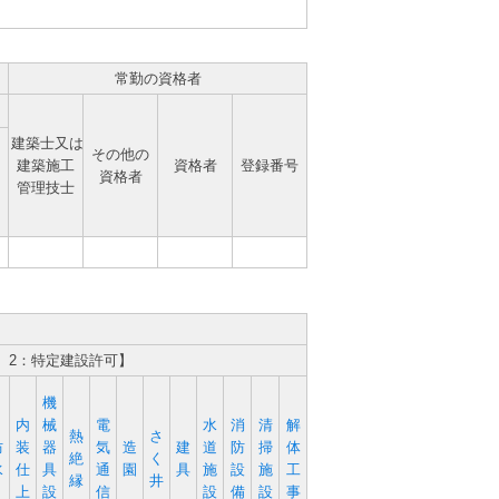
常勤の資格者
建築士又は
その他の
建築施工
資格者
登録番号
資格者
管理技士
、2：特定建設許可】
機
内
械
電
水
消
清
解
熱
さ
防
装
器
気
造
建
道
防
掃
体
絶
く
水
仕
具
通
園
具
施
設
施
工
縁
井
上
設
信
設
備
設
事