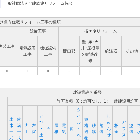
一般社団法人全建総連リフォーム協会
け負う住宅リフォーム工事の種類
設備工事
省エネリフォーム
壁･床･天
内装工事
電気設備
機械設備
井･屋根等
開口部
給湯器
その他
工事
工事
の断熱改
修
○
○
○
-
-
-
-
建設業許可番号
許可業種【0：許可なし、1：一般建設用許可
タ
と
イ
し
土
建
鋼
び
ル
ゅ
ガ
木
築
大
左
屋
電
構
鉄
舗
板
塗
･
石
管
･
ん
ラ
一
一
工
官
根
気
造
筋
装
金
装
土
れ
せ
ス
式
式
物