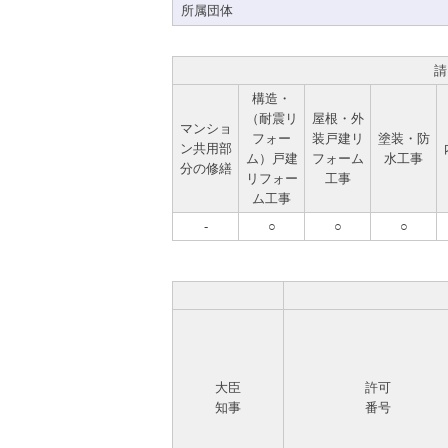
所属団体
請
構造・
（耐震リ
屋根・外
マンショ
フォー
装戸建リ
塗装・防
ン共用部
ム）戸建
フォーム
水工事
分の修繕
リフォー
工事
ム工事
-
○
○
○
大臣
許可
知事
番号