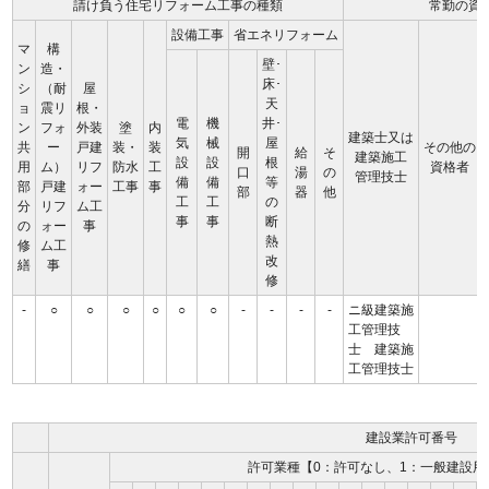
請け負う住宅リフォーム工事の種類
常勤の資
設備工事
省エネリフォーム
マ
構
壁･
ン
造・
床･
シ
（耐
屋
天
ョ
震リ
根・
電
機
井･
ン
フォ
外装
塗
内
建築士又は
気
械
屋
共
ー
戸建
装・
装
その他の
開
給
そ
建築施工
設
設
根
用
ム）
リフ
防水
工
資格者
口
湯
の
管理技士
備
備
等
部
戸建
ォー
工事
事
部
器
他
工
工
の
分
リフ
ム工
事
事
断
の
ォー
事
熱
修
ム工
改
繕
事
修
-
○
○
○
○
○
○
-
-
-
-
ニ級建築施
工管理技
士 建築施
工管理技士
建設業許可番号
許可業種【0：許可なし、1：一般建設用