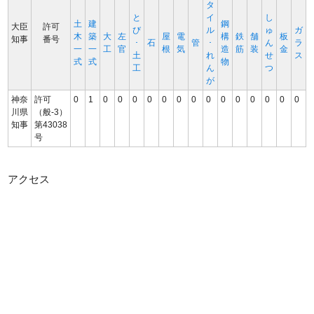
タ
と
イ
し
土
建
鋼
大臣
許可
び
ル
ゅ
ガ
木
築
大
左
屋
電
構
鉄
舗
板
知事
番号
･
石
管
･
ん
ラ
一
一
工
官
根
気
造
筋
装
金
土
れ
せ
ス
式
式
物
工
ん
つ
が
神奈
許可
0
1
0
0
0
0
0
0
0
0
0
0
0
0
0
0
川県
（般-3）
知事
第43038
号
アクセス