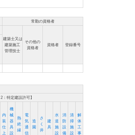
常勤の資格者
建築士又は
その他の
建築施工
資格者
登録番号
資格者
管理技士
、2：特定建設許可】
機
内
械
電
水
消
清
解
熱
さ
装
器
気
造
建
道
防
掃
体
絶
く
仕
具
通
園
具
施
設
施
工
縁
井
上
設
信
設
備
設
事