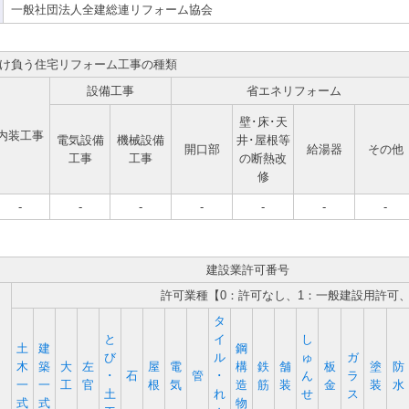
一般社団法人全建総連リフォーム協会
け負う住宅リフォーム工事の種類
設備工事
省エネリフォーム
壁･床･天
内装工事
電気設備
機械設備
井･屋根等
開口部
給湯器
その他
工事
工事
の断熱改
修
-
-
-
-
-
-
-
建設業許可番号
許可業種【0：許可なし、1：一般建設用許可
タ
と
イ
し
土
建
鋼
び
ル
ゅ
ガ
木
築
大
左
屋
電
構
鉄
舗
板
塗
防
･
石
管
･
ん
ラ
一
一
工
官
根
気
造
筋
装
金
装
水
土
れ
せ
ス
式
式
物