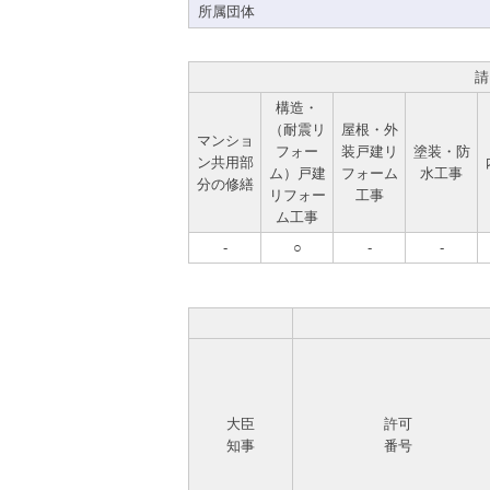
所属団体
請
構造・
（耐震リ
屋根・外
マンショ
フォー
装戸建リ
塗装・防
ン共用部
ム）戸建
フォーム
水工事
分の修繕
リフォー
工事
ム工事
-
○
-
-
大臣
許可
知事
番号