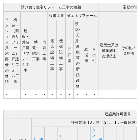
請け負う住宅リフォーム工事の種類
常勤の資
設備工事
省エネリフォーム
マ
構
壁･
ン
造・
床･
シ
（耐
屋
天
ョ
震リ
根・
電
機
井･
ン
フォ
外装
塗
内
建築士又は
気
械
屋
共
ー
戸建
装・
装
その他の
開
給
そ
建築施工
設
設
根
用
ム）
リフ
防水
工
資格者
口
湯
の
管理技士
備
備
等
部
戸建
ォー
工事
事
部
器
他
工
工
の
分
リフ
ム工
事
事
断
の
ォー
事
熱
修
ム工
改
繕
事
修
-
○
-
-
-
-
-
-
-
-
-
建設業許可番号
許可業種【0：許可なし、1：一般建設用
タ
と
イ
し
土
建
鋼