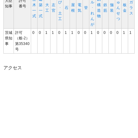
大臣
許可
び
ル
ゅ
ガ
木
築
大
左
屋
電
構
鉄
舗
板
知事
番号
･
石
管
･
ん
ラ
一
一
工
官
根
気
造
筋
装
金
土
れ
せ
ス
式
式
物
工
ん
つ
が
茨城
許可
0
0
1
1
0
1
1
0
0
1
0
0
0
0
1
1
県知
（般-2）
事
第35340
号
アクセス