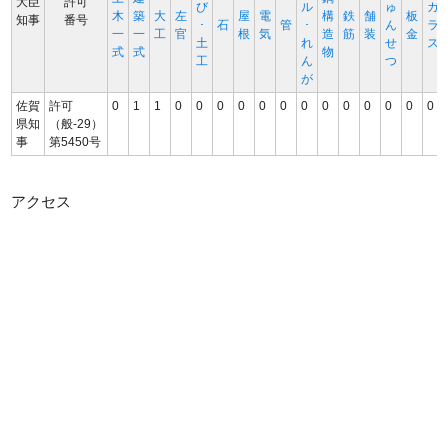
大臣
許可
び
ル
ゅ
ガ
木
築
大
左
屋
電
構
鉄
舗
板
知事
番号
･
石
管
･
ん
ラ
一
一
工
官
根
気
造
筋
装
金
土
れ
せ
ス
式
式
物
工
ん
つ
が
佐賀
許可
0
1
1
0
0
0
0
0
0
0
0
0
0
0
0
0
県知
（般-29）
事
第5450号
アクセス