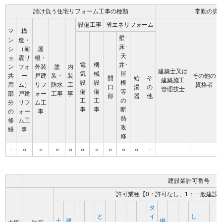
請け負う住宅リフォーム工事の種類
常勤の資
設備工事
省エネリフォーム
マ
構
壁･
ン
造・
床･
シ
（耐
屋
天
ョ
震リ
根・
電
機
井･
ン
フォ
外装
塗
内
建築士又は
気
械
屋
共
ー
戸建
装・
装
その他の
開
給
そ
建築施工
設
設
根
用
ム）
リフ
防水
工
資格者
口
湯
の
管理技士
備
備
等
部
戸建
ォー
工事
事
部
器
他
工
工
の
分
リフ
ム工
事
事
断
の
ォー
事
熱
修
ム工
改
繕
事
修
-
○
○
○
○
○
○
○
○
○
-
建設業許可番号
許可業種【0：許可なし、1：一般建設
タ
と
イ
し
土
建
鋼