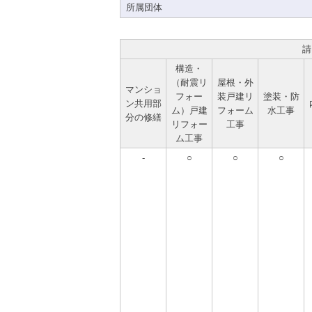
所属団体
請
構造・
（耐震リ
屋根・外
マンショ
フォー
装戸建リ
塗装・防
ン共用部
ム）戸建
フォーム
水工事
分の修繕
リフォー
工事
ム工事
-
○
○
○