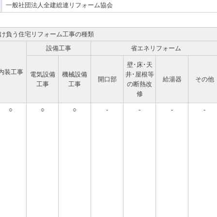
一般社団法人全建総連リフォーム協会
け負う住宅リフォーム工事の種類
設備工事
省エネリフォーム
壁･床･天
内装工事
電気設備
機械設備
井･屋根等
開口部
給湯器
その他
工事
工事
の断熱改
修
○
○
○
-
-
-
-