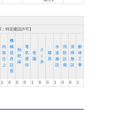
2：特定建設許可】
機
内
械
電
水
消
清
解
熱
さ
装
器
気
造
建
道
防
掃
体
絶
く
仕
具
通
園
具
施
設
施
工
縁
井
上
設
信
設
備
設
事
置
1
0
0
0
1
0
0
1
0
0
1