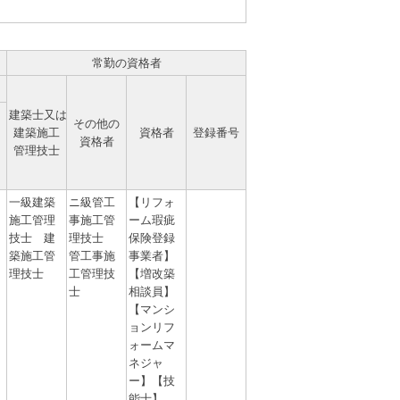
常勤の資格者
建築士又は
その他の
建築施工
資格者
登録番号
資格者
管理技士
一級建築
ニ級管工
【リフォ
施工管理
事施工管
ーム瑕疵
技士 建
理技士
保険登録
築施工管
管工事施
事業者】
理技士
工管理技
【増改築
士
相談員】
【マンシ
ョンリフ
ォームマ
ネジャ
ー】【技
能士】