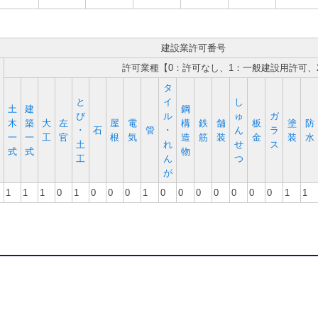
建設業許可番号
許可業種【0：許可なし、1：一般建設用許可、
タ
と
イ
し
土
建
鋼
び
ル
ゅ
ガ
木
築
大
左
屋
電
構
鉄
舗
板
塗
防
･
石
管
･
ん
ラ
一
一
工
官
根
気
造
筋
装
金
装
水
土
れ
せ
ス
式
式
物
工
ん
つ
が
1
1
1
0
1
0
0
0
1
0
0
0
0
0
0
0
1
1