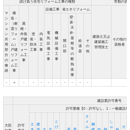
請け負う住宅リフォーム工事の種類
常勤の資
設備工事
省エネリフォーム
マ
構
壁･
ン
造・
床･
シ
（耐
屋
天
ョ
震リ
根・
電
機
井･
ン
フォ
外装
塗
内
建築士又は
気
械
屋
共
ー
戸建
装・
装
その他の
開
給
そ
建築施工
設
設
根
用
ム）
リフ
防水
工
資格者
口
湯
の
管理技士
備
備
等
部
戸建
ォー
工事
事
部
器
他
工
工
の
分
リフ
ム工
事
事
断
の
ォー
事
熱
修
ム工
改
繕
事
修
-
○
-
-
-
-
-
-
-
-
-
建設業許可番号
許可業種【0：許可なし、1：一般建設用
タ
と
イ
し
土
建
鋼
大臣
許可
び
ル
ゅ
ガ
木
築
大
左
屋
電
構
鉄
舗
板