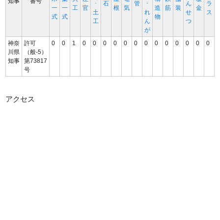
知事
番号
･
石
管
･
ん
ラ
一
一
工
官
根
気
造
筋
装
金
土
れ
せ
ス
式
式
物
工
ん
つ
が
神奈
許可
0
0
1
0
0
0
0
0
0
0
0
0
0
0
0
0
川県
（般-5）
知事
第73817
号
アクセス