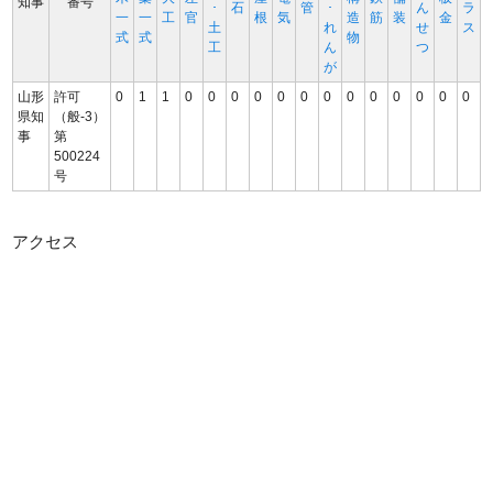
知事
番号
･
石
管
･
ん
ラ
一
一
工
官
根
気
造
筋
装
金
土
れ
せ
ス
式
式
物
工
ん
つ
が
山形
許可
0
1
1
0
0
0
0
0
0
0
0
0
0
0
0
0
県知
（般-3）
事
第
500224
号
アクセス