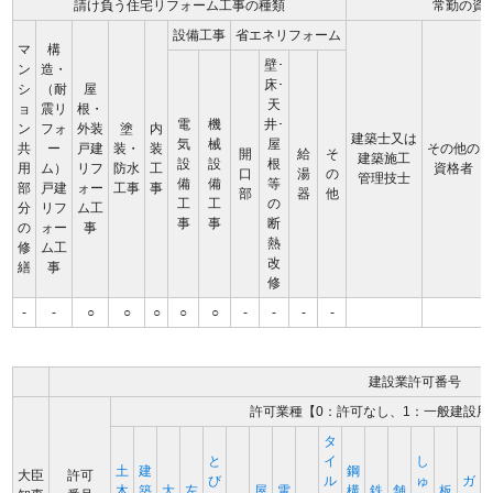
請け負う住宅リフォーム工事の種類
常勤の資
設備工事
省エネリフォーム
マ
構
壁･
ン
造・
床･
シ
（耐
屋
天
ョ
震リ
根・
電
機
井･
ン
フォ
外装
塗
内
建築士又は
気
械
屋
共
ー
戸建
装・
装
その他の
開
給
そ
建築施工
設
設
根
用
ム）
リフ
防水
工
資格者
口
湯
の
管理技士
備
備
等
部
戸建
ォー
工事
事
部
器
他
工
工
の
分
リフ
ム工
事
事
断
の
ォー
事
熱
修
ム工
改
繕
事
修
-
-
○
○
○
○
○
-
-
-
-
建設業許可番号
許可業種【0：許可なし、1：一般建設用
タ
と
イ
し
土
建
鋼
大臣
許可
び
ル
ゅ
ガ
木
築
大
左
屋
電
構
鉄
舗
板