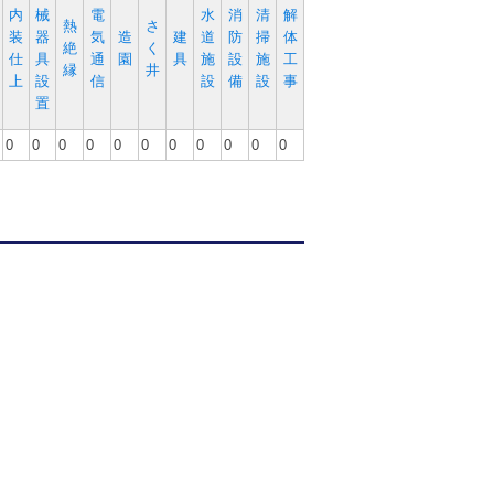
内
械
電
水
消
清
解
熱
さ
装
器
気
造
建
道
防
掃
体
絶
く
仕
具
通
園
具
施
設
施
工
縁
井
上
設
信
設
備
設
事
置
0
0
0
0
0
0
0
0
0
0
0