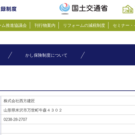
ーム推進協議会
刊行物案内
リフォームの減税制度
セミナー・
かし保険制度について
株式会社西方建匠
山形県米沢市万世町牛森４３０２
0238-28-2707