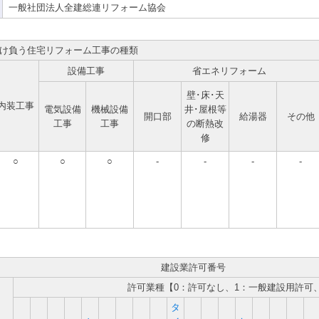
一般社団法人全建総連リフォーム協会
け負う住宅リフォーム工事の種類
設備工事
省エネリフォーム
壁･床･天
内装工事
電気設備
機械設備
井･屋根等
開口部
給湯器
その他
工事
工事
の断熱改
修
○
○
○
-
-
-
-
建設業許可番号
許可業種【0：許可なし、1：一般建設用許可
タ