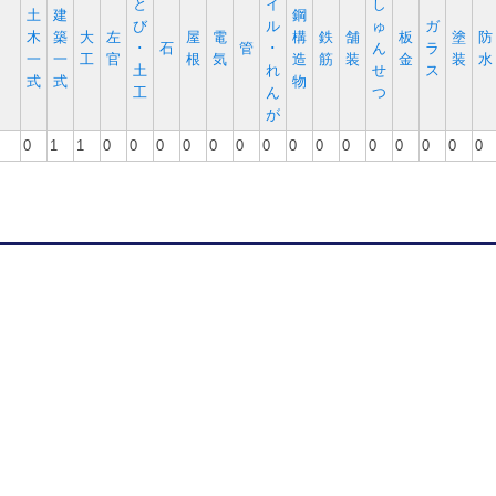
と
イ
し
土
建
鋼
び
ル
ゅ
ガ
木
築
大
左
屋
電
構
鉄
舗
板
塗
防
･
石
管
･
ん
ラ
一
一
工
官
根
気
造
筋
装
金
装
水
土
れ
せ
ス
式
式
物
工
ん
つ
が
0
1
1
0
0
0
0
0
0
0
0
0
0
0
0
0
0
0