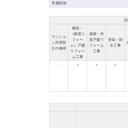
所属団体
請
構造・
（耐震リ
屋根・外
マンショ
フォー
装戸建リ
塗装・防
ン共用部
ム）戸建
フォーム
水工事
分の修繕
リフォー
工事
ム工事
-
○
○
○