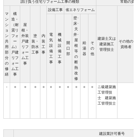
請け負う住宅リフォーム工事の種類
常勤の資
設備工事
省エネリフォーム
マ
構
壁･
ン
造・
床･
シ
（耐
屋
天
ョ
震リ
根・
電
機
井･
ン
フォ
外装
塗
内
建築士又は
気
械
屋
共
ー
戸建
装・
装
その他の
開
給
そ
建築施工
設
設
根
用
ム）
リフ
防水
工
資格者
口
湯
の
管理技士
備
備
等
部
戸建
ォー
工事
事
部
器
他
工
工
の
分
リフ
ム工
事
事
断
の
ォー
事
熱
修
ム工
改
繕
事
修
-
○
○
○
○
○
○
○
○
○
○
ニ級建築施
工管理技
士 建築施
工管理技士
建設業許可番号