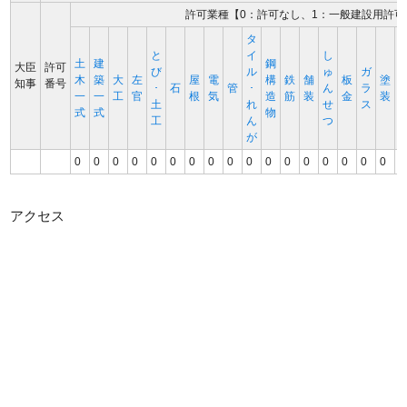
許可業種【0：許可なし、1：一般建設用許可
タ
と
イ
し
土
建
鋼
大臣
許可
び
ル
ゅ
ガ
木
築
大
左
屋
電
構
鉄
舗
板
塗
知事
番号
･
石
管
･
ん
ラ
一
一
工
官
根
気
造
筋
装
金
装
土
れ
せ
ス
式
式
物
工
ん
つ
が
0
0
0
0
0
0
0
0
0
0
0
0
0
0
0
0
0
0
アクセス