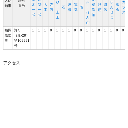
大臣
許可
び
ル
ゅ
ガ
木
築
大
左
屋
電
構
鉄
舗
板
知事
番号
･
石
管
･
ん
ラ
一
一
工
官
根
気
造
筋
装
金
土
れ
せ
ス
式
式
物
工
ん
つ
が
福岡
許可
1
1
1
0
1
1
1
0
0
1
1
0
1
1
0
0
県知
（般-28）
事
第109991
号
アクセス