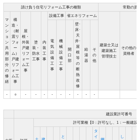
請け負う住宅リフォーム工事の種類
常勤の資
設備工事
省エネリフォーム
マ
構
壁･
ン
造・
床･
シ
（耐
屋
天
ョ
震リ
根・
電
機
井･
ン
フォ
外装
塗
内
建築士又は
気
械
屋
共
ー
戸建
装・
装
その他の
開
給
そ
建築施工
設
設
根
用
ム）
リフ
防水
工
資格者
口
湯
の
管理技士
備
備
等
部
戸建
ォー
工事
事
部
器
他
工
工
の
分
リフ
ム工
事
事
断
の
ォー
事
熱
修
ム工
改
繕
事
修
-
○
-
-
-
-
-
-
-
-
-
建設業許可番号
許可業種【0：許可なし、1：一般建設
タ
と
イ
し
土
建
鋼