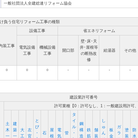
一般社団法人全建総連リフォーム協会
け負う住宅リフォーム工事の種類
設備工事
省エネリフォーム
壁･床･天
内装工事
電気設備
機械設備
井･屋根等
開口部
給湯器
その他
工事
工事
の断熱改
修
○
○
○
-
-
-
-
建設業許可番号
許可業種【0：許可なし、1：一般建設用許可
タ
と
イ
し
土
建
鋼
び
ル
ゅ
ガ
木
築
大
左
屋
電
構
鉄
舗
板
塗
防
･
石
管
･
ん
ラ
一
一
工
官
根
気
造
筋
装
金
装
水