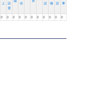
縁
井
上
設
信
設
備
設
事
置
0
0
0
0
0
0
0
0
0
0
0