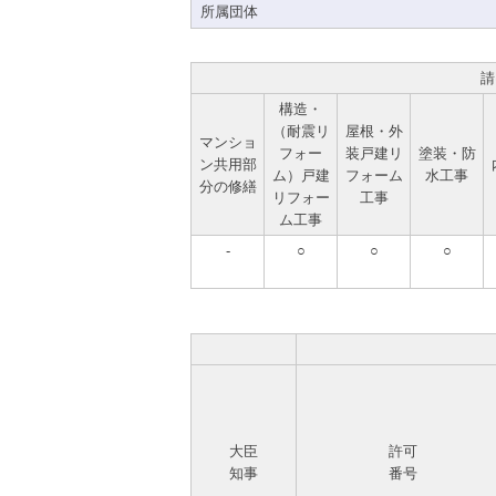
所属団体
請
構造・
（耐震リ
屋根・外
マンショ
フォー
装戸建リ
塗装・防
ン共用部
ム）戸建
フォーム
水工事
分の修繕
リフォー
工事
ム工事
-
○
○
○
大臣
許可
知事
番号