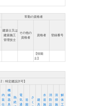
常勤の資格者
建築士又は
その他の
建築施工
資格者
登録番号
資格者
管理技士
【技能
士】
、2：特定建設許可】
機
内
械
電
水
消
清
解
熱
さ
装
器
気
造
建
道
防
掃
体
絶
く
仕
具
通
園
具
施
設
施
工