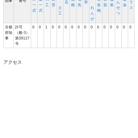
知事
番号
･
石
管
･
ん
ラ
一
一
工
官
根
気
造
筋
装
金
土
れ
せ
ス
式
式
物
工
ん
つ
が
京都
許可
0
0
1
0
0
0
0
0
0
0
0
0
0
0
0
0
府知
（般-3）
事
第39127
号
アクセス