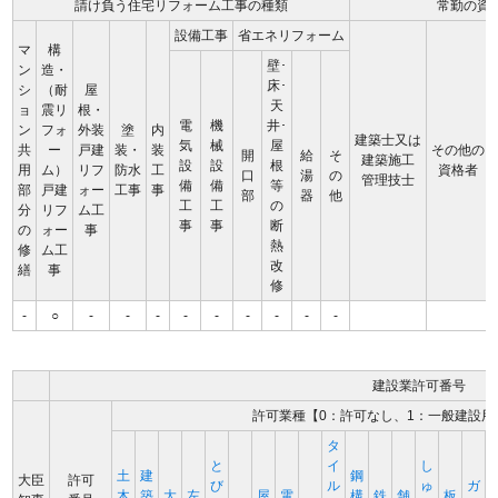
請け負う住宅リフォーム工事の種類
常勤の資
設備工事
省エネリフォーム
マ
構
壁･
ン
造・
床･
シ
（耐
屋
天
ョ
震リ
根・
電
機
井･
ン
フォ
外装
塗
内
建築士又は
気
械
屋
共
ー
戸建
装・
装
その他の
開
給
そ
建築施工
設
設
根
用
ム）
リフ
防水
工
資格者
口
湯
の
管理技士
備
備
等
部
戸建
ォー
工事
事
部
器
他
工
工
の
分
リフ
ム工
事
事
断
の
ォー
事
熱
修
ム工
改
繕
事
修
-
○
-
-
-
-
-
-
-
-
-
建設業許可番号
許可業種【0：許可なし、1：一般建設用
タ
と
イ
し
土
建
鋼
大臣
許可
び
ル
ゅ
ガ
木
築
大
左
屋
電
構
鉄
舗
板