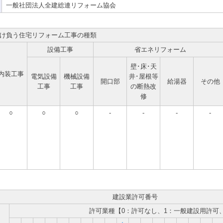
一般社団法人全建総連リフォーム協会
け負う住宅リフォーム工事の種類
設備工事
省エネリフォーム
壁･床･天
内装工事
電気設備
機械設備
井･屋根等
開口部
給湯器
その他
工事
工事
の断熱改
修
○
○
○
-
-
-
-
建設業許可番号
許可業種【0：許可なし、1：一般建設用許可