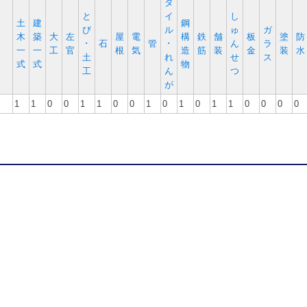
タ
と
イ
し
土
建
鋼
び
ル
ゅ
ガ
木
築
大
左
屋
電
構
鉄
舗
板
塗
防
･
石
管
･
ん
ラ
一
一
工
官
根
気
造
筋
装
金
装
水
土
れ
せ
ス
式
式
物
工
ん
つ
が
1
1
0
0
1
1
0
0
1
0
1
0
1
1
0
0
0
0