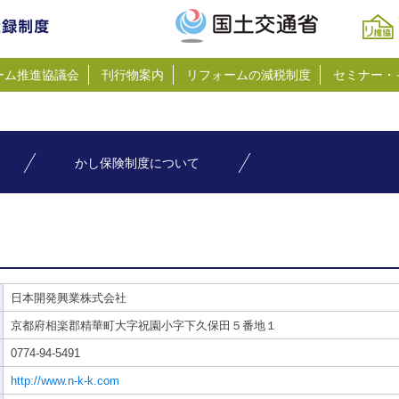
ーム推進協議会
刊行物案内
リフォームの減税制度
セミナー・
かし保険制度について
日本開発興業株式会社
京都府相楽郡精華町大字祝園小字下久保田５番地１
0774-94-5491
http://www.n-k-k.com