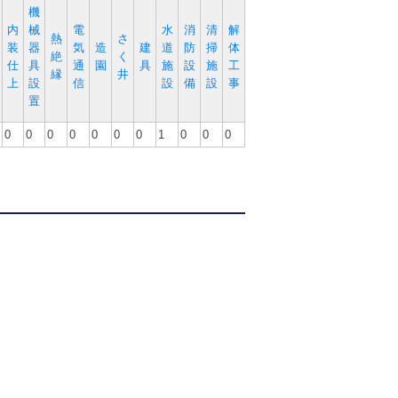
機
内
械
電
水
消
清
解
熱
さ
装
器
気
造
建
道
防
掃
体
絶
く
仕
具
通
園
具
施
設
施
工
縁
井
上
設
信
設
備
設
事
置
0
0
0
0
0
0
0
1
0
0
0