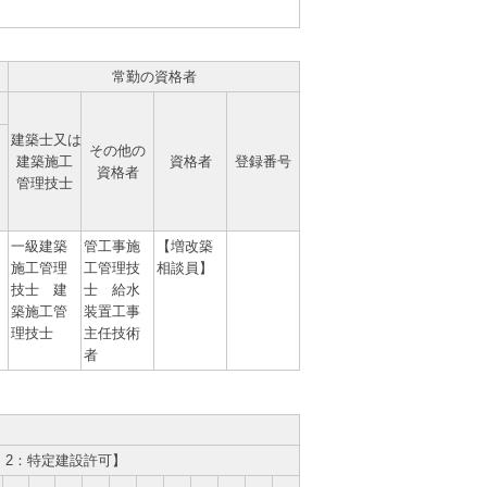
常勤の資格者
建築士又は
その他の
建築施工
資格者
登録番号
資格者
管理技士
一級建築
管工事施
【増改築
施工管理
工管理技
相談員】
技士 建
士 給水
築施工管
装置工事
理技士
主任技術
者
、2：特定建設許可】