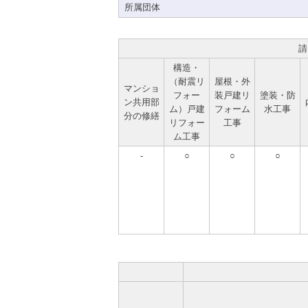
所属団体
請
構造・
（耐震リ
屋根・外
マンショ
フォー
装戸建リ
塗装・防
ン共用部
ム）戸建
フォーム
水工事
分の修繕
リフォー
工事
ム工事
-
○
○
○