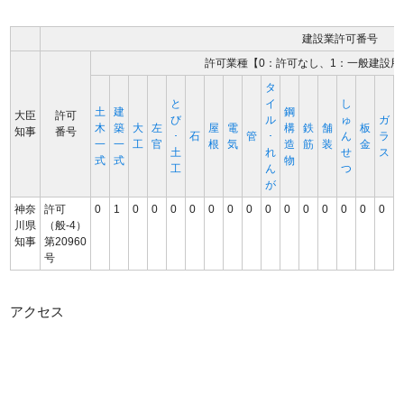
建設業許可番号
許可業種【0：許可なし、1：一般建設用
タ
と
イ
し
土
建
鋼
大臣
許可
び
ル
ゅ
ガ
木
築
大
左
屋
電
構
鉄
舗
板
知事
番号
･
石
管
･
ん
ラ
一
一
工
官
根
気
造
筋
装
金
土
れ
せ
ス
式
式
物
工
ん
つ
が
神奈
許可
0
1
0
0
0
0
0
0
0
0
0
0
0
0
0
0
川県
（般-4）
知事
第20960
号
アクセス