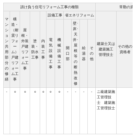
請け負う住宅リフォーム工事の種類
常勤の資
設備工事
省エネリフォーム
マ
構
壁･
ン
造・
床･
シ
（耐
屋
天
ョ
震リ
根・
電
機
井･
ン
フォ
外装
塗
内
建築士又は
気
械
屋
共
ー
戸建
装・
装
その他の
開
給
そ
建築施工
設
設
根
用
ム）
リフ
防水
工
資格者
口
湯
の
管理技士
備
備
等
部
戸建
ォー
工事
事
部
器
他
工
工
の
分
リフ
ム工
事
事
断
の
ォー
事
熱
修
ム工
改
繕
事
修
-
○
○
○
○
○
○
-
-
-
-
ニ級建築施
工管理技
士 建築施
工管理技士