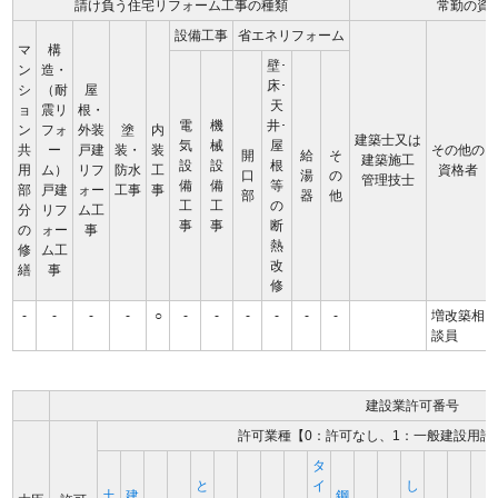
請け負う住宅リフォーム工事の種類
常勤の資
設備工事
省エネリフォーム
マ
構
壁･
ン
造・
床･
シ
（耐
屋
天
ョ
震リ
根・
電
機
井･
ン
フォ
外装
塗
内
建築士又は
気
械
屋
共
ー
戸建
装・
装
その他の
開
給
そ
建築施工
設
設
根
用
ム）
リフ
防水
工
資格者
口
湯
の
管理技士
備
備
等
部
戸建
ォー
工事
事
部
器
他
工
工
の
分
リフ
ム工
事
事
断
の
ォー
事
熱
修
ム工
改
繕
事
修
-
-
-
-
○
-
-
-
-
-
-
増改築相
談員
建設業許可番号
許可業種【0：許可なし、1：一般建設用許
タ
と
イ
し
土
建
鋼