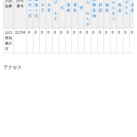
大臣
許可
び
ル
ゅ
ガ
木
築
大
左
屋
電
構
鉄
舗
板
塗
知事
番号
･
石
管
･
ん
ラ
一
一
工
官
根
気
造
筋
装
金
装
土
れ
せ
ス
式
式
物
工
ん
つ
が
山口
11234
0
0
0
0
0
0
0
0
0
0
0
0
0
0
0
0
0
県知
事許
可
アクセス