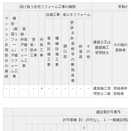
請け負う住宅リフォーム工事の種類
常勤の
設備工事
省エネリフォーム
マ
構
壁･
ン
造・
床･
シ
（耐
屋
天
ョ
震リ
根・
電
機
井･
ン
フォ
外装
塗
内
建築士又は
気
械
屋
共
ー
戸建
装・
装
その他の
開
給
そ
建築施工
設
設
根
用
ム）
リフ
防水
工
資格者
口
湯
の
管理技士
備
備
等
部
戸建
ォー
工事
事
部
器
他
工
工
の
分
リフ
ム工
事
事
断
の
ォー
事
熱
修
ム工
改
繕
事
修
-
-
-
-
○
-
-
-
-
-
-
建築施工管
登録基幹
理技士二級
技能者
建設業許可番号
許可業種【0：許可なし、1：一般建設用許
タ