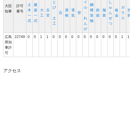
と
イ
し
土
建
鋼
大臣
許可
び
ル
ゅ
ガ
木
築
大
左
屋
電
構
鉄
舗
板
塗
知事
番号
･
石
管
･
ん
ラ
一
一
工
官
根
気
造
筋
装
金
装
土
れ
せ
ス
式
式
物
工
ん
つ
が
広島
22749
0
0
1
1
0
0
0
0
0
0
0
0
0
0
0
1
1
県知
事許
可
アクセス