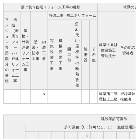
請け負う住宅リフォーム工事の種類
常勤の資
設備工事
省エネリフォーム
マ
構
壁･
ン
造・
床･
シ
（耐
屋
天
ョ
震リ
根・
電
機
井･
ン
フォ
外装
塗
内
建築士又は
気
械
屋
共
ー
戸建
装・
装
その他の
開
給
そ
建築施工
設
設
根
用
ム）
リフ
防水
工
資格者
口
湯
の
管理技士
備
備
等
部
戸建
ォー
工事
事
部
器
他
工
工
の
分
リフ
ム工
事
事
断
の
ォー
事
熱
修
ム工
改
繕
事
修
-
-
-
-
○
-
-
-
-
-
-
建築施工管
登録基幹
理技士二級
技能者
建設業許可番号
許可業種【0：許可なし、1：一般建設用許
タ