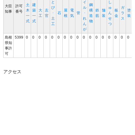
と
イ
し
土
建
鋼
大臣
許可
び
ル
ゅ
ガ
木
築
大
左
屋
電
構
鉄
舗
板
塗
知事
番号
･
石
管
･
ん
ラ
一
一
工
官
根
気
造
筋
装
金
装
土
れ
せ
ス
式
式
物
工
ん
つ
が
島根
5399
0
0
0
0
0
0
0
0
0
0
0
0
0
0
0
0
0
県知
事許
可
アクセス