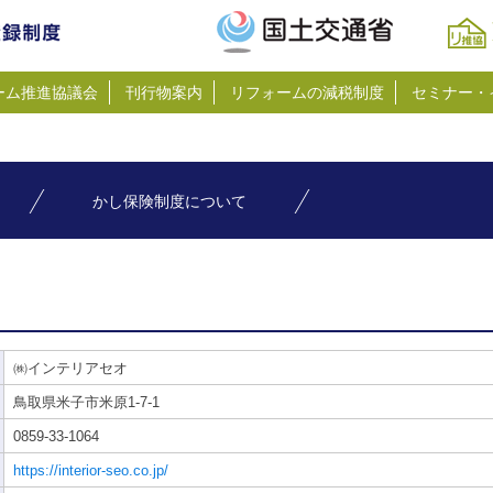
ーム推進協議会
刊行物案内
リフォームの減税制度
セミナー・
かし保険制度について
㈱インテリアセオ
鳥取県米子市米原1-7-1
0859-33-1064
https://interior-seo.co.jp/