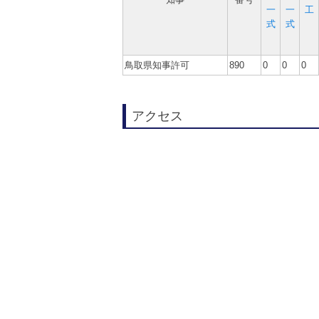
一
一
工
式
式
鳥取県知事許可
890
0
0
0
アクセス