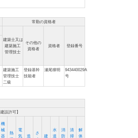
常勤の資格者
建築士又は
その他の
建築施工
資格者
登録番号
資格者
管理技士
建築施工
登録基幹
瀬尾穣明
943440029A
管理技士
技能者
号
二級
定建設許可】
機
械
電
水
消
清
解
熱
さ
器
気
造
建
道
防
掃
体