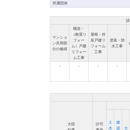
所属団体
請
構造・
（耐震リ
屋根・外
マンショ
フォー
装戸建リ
塗装・防
ン共用部
ム）戸建
フォーム
水工事
分の修繕
リフォー
工事
ム工事
-
-
-
-
土
建
大臣
許可
木
築
大
知事
番号