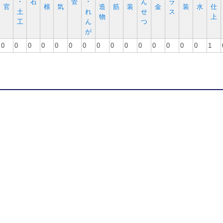
･
石
管
･
ん
ラ
官
根
気
造
筋
装
金
装
水
仕
土
れ
せ
ス
物
上
工
ん
つ
が
0
0
0
0
0
0
0
0
0
0
0
0
0
0
0
1