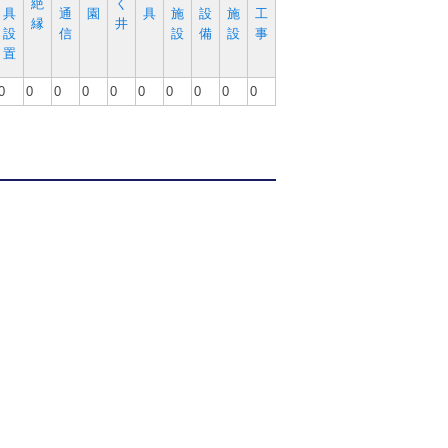
絶
く
具
通
園
具
施
設
施
工
縁
井
設
信
設
備
設
事
置
0
0
0
0
0
0
0
0
0
0