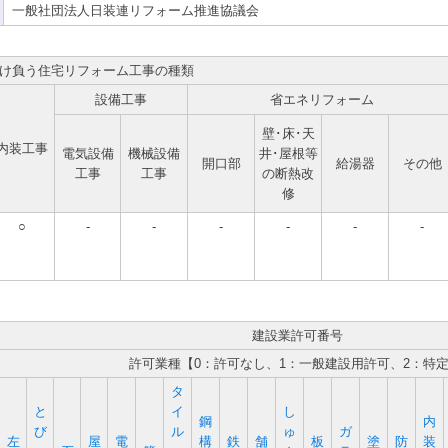
一般社団法人日装連リフォーム推進協議会
け負う住宅リフォーム工事の種類
設備工事
省エネリフォーム
壁･床･天
内装工事
電気設備
機械設備
井･屋根等
開口部
給湯器
その他
工事
工事
の断熱改
修
○
-
-
-
-
-
-
建設業許可番号
許可業種【0：許可なし、1：一般建設用許可、2：特
タ
と
イ
し
鋼
内
び
ル
ゅ
ガ
左
屋
電
構
鉄
舗
板
塗
防
装