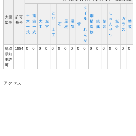
タ
と
イ
し
土
建
鋼
大臣
許可
び
ル
ゅ
ガ
木
築
大
左
屋
電
構
鉄
舗
板
塗
知事
番号
･
石
管
･
ん
ラ
一
一
工
官
根
気
造
筋
装
金
装
土
れ
せ
ス
式
式
物
工
ん
つ
が
鳥取
1884
0
0
0
0
0
0
0
0
0
0
0
0
0
0
0
0
0
県知
事許
可
アクセス