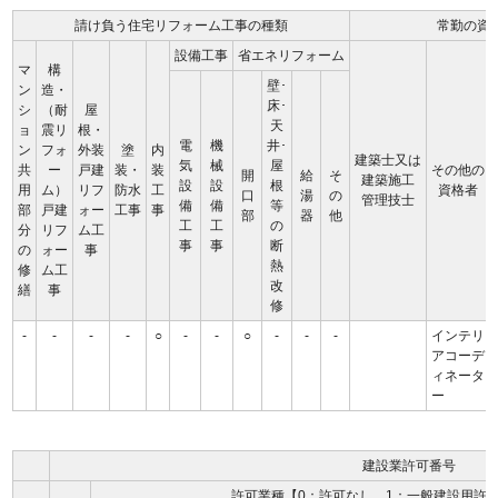
請け負う住宅リフォーム工事の種類
常勤の資
設備工事
省エネリフォーム
マ
構
壁･
ン
造・
床･
シ
（耐
屋
天
ョ
震リ
根・
電
機
井･
ン
フォ
外装
塗
内
建築士又は
気
械
屋
共
ー
戸建
装・
装
その他の
開
給
そ
建築施工
設
設
根
用
ム）
リフ
防水
工
資格者
口
湯
の
管理技士
備
備
等
部
戸建
ォー
工事
事
部
器
他
工
工
の
分
リフ
ム工
事
事
断
の
ォー
事
熱
修
ム工
改
繕
事
修
-
-
-
-
○
-
-
○
-
-
-
インテリ
アコーデ
ィネータ
ー
建設業許可番号
許可業種【0：許可なし、1：一般建設用許