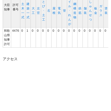
と
イ
し
土
建
鋼
大臣
許可
び
ル
ゅ
ガ
木
築
大
左
屋
電
構
鉄
舗
板
塗
知事
番号
･
石
管
･
ん
ラ
一
一
工
官
根
気
造
筋
装
金
装
土
れ
せ
ス
式
式
物
工
ん
つ
が
和歌
4476
0
1
0
0
0
0
0
0
0
0
0
0
0
0
0
0
0
山県
知事
許可
アクセス