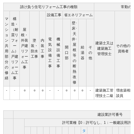
請け負う住宅リフォーム工事の種類
常勤の
設備工事
省エネリフォーム
マ
構
壁･
ン
造・
床･
シ
（耐
屋
天
ョ
震リ
根・
電
機
井･
ン
フォ
外装
塗
内
建築士又は
気
械
屋
共
ー
戸建
装・
装
その他の
開
給
そ
建築施工
設
設
根
用
ム）
リフ
防水
工
資格者
口
湯
の
管理技士
備
備
等
部
戸建
ォー
工事
事
部
器
他
工
工
の
分
リフ
ム工
事
事
断
の
ォー
事
熱
修
ム工
改
繕
事
修
-
-
○
○
○
-
-
○
○
○
-
建築施工管
増改築相
理技士二級
談員
建設業許可番号
許可業種【0：許可なし、1：一般建設用許
タ