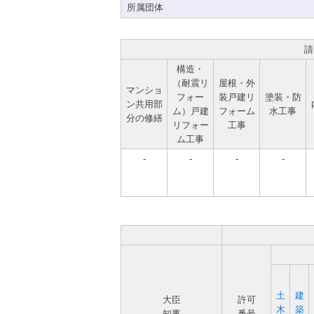
所属団体
請
構造・
（耐震リ
屋根・外
マンショ
フォー
装戸建リ
塗装・防
ン共用部
ム）戸建
フォーム
水工事
分の修繕
リフォー
工事
ム工事
-
-
-
-
土
建
大臣
許可
木
築
知事
番号