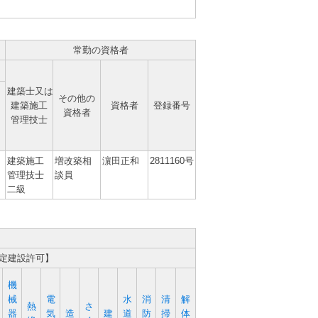
常勤の資格者
建築士又は
その他の
建築施工
資格者
登録番号
資格者
管理技士
建築施工
増改築相
濵田正和
2811160号
管理技士
談員
二級
特定建設許可】
機
械
電
水
消
清
解
熱
さ
器
気
造
建
道
防
掃
体