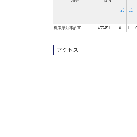
一
一
式
式
兵庫県知事許可
455451
0
1
アクセス