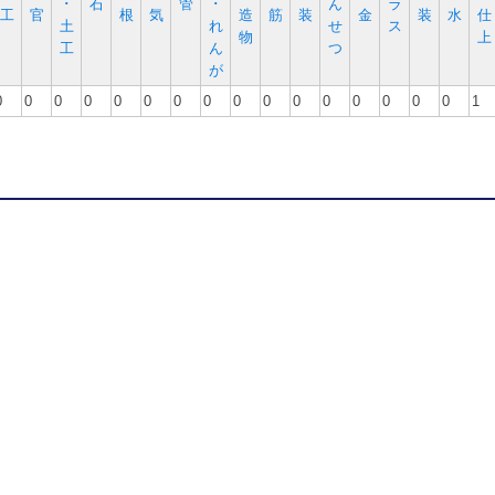
･
石
管
･
ん
ラ
工
官
根
気
造
筋
装
金
装
水
仕
土
れ
せ
ス
物
上
工
ん
つ
が
0
0
0
0
0
0
0
0
0
0
0
0
0
0
0
0
1