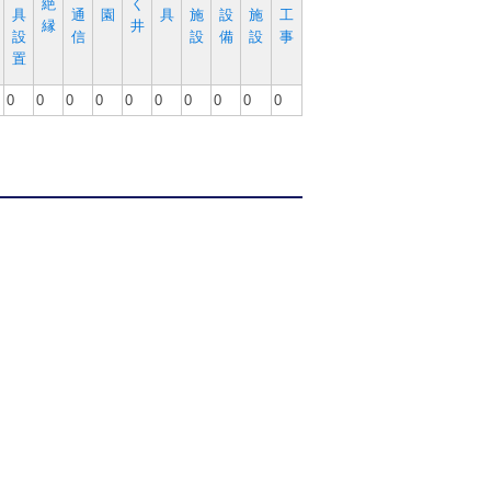
絶
く
具
通
園
具
施
設
施
工
縁
井
設
信
設
備
設
事
置
0
0
0
0
0
0
0
0
0
0