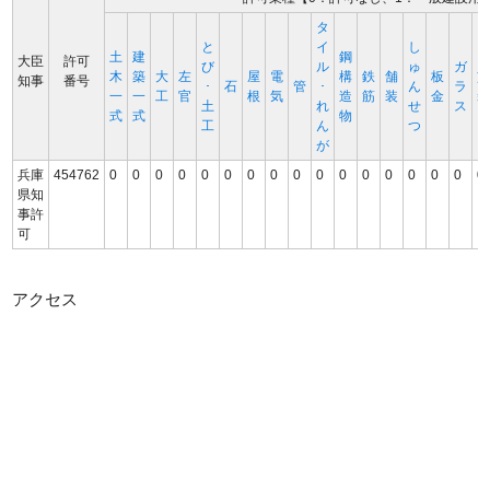
タ
と
イ
し
土
建
鋼
大臣
許可
び
ル
ゅ
ガ
木
築
大
左
屋
電
構
鉄
舗
板
知事
番号
･
石
管
･
ん
ラ
一
一
工
官
根
気
造
筋
装
金
土
れ
せ
ス
式
式
物
工
ん
つ
が
兵庫
454762
0
0
0
0
0
0
0
0
0
0
0
0
0
0
0
0
0
県知
事許
可
アクセス