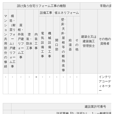
請け負う住宅リフォーム工事の種類
常勤の資
設備工事
省エネリフォーム
マ
構
壁･
ン
造・
床･
シ
（耐
屋
天
ョ
震リ
根・
電
機
井･
ン
フォ
外装
塗
内
建築士又は
気
械
屋
共
ー
戸建
装・
装
その他の
開
給
そ
建築施工
設
設
根
用
ム）
リフ
防水
工
資格者
口
湯
の
管理技士
備
備
等
部
戸建
ォー
工事
事
部
器
他
工
工
の
分
リフ
ム工
事
事
断
の
ォー
事
熱
修
ム工
改
繕
事
修
-
-
-
-
○
-
-
-
-
-
-
インテリ
アコーデ
ィネータ
ー
建設業許可番号
許可業種【0：許可なし、1：一般建設用