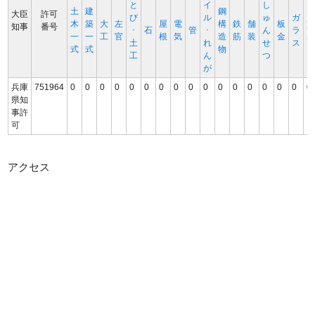
と
イ
し
土
建
鋼
大臣
許可
び
ル
ゅ
ガ
木
築
大
左
屋
電
構
鉄
舗
板
知事
番号
･
石
管
･
ん
ラ
一
一
工
官
根
気
造
筋
装
金
土
れ
せ
ス
式
式
物
工
ん
つ
が
兵庫
751964
0
0
0
0
0
0
0
0
0
0
0
0
0
0
0
0
0
県知
事許
可
アクセス