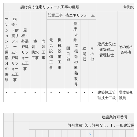
請け負う住宅リフォーム工事の種類
常勤の
設備工事
省エネリフォーム
マ
構
壁･
ン
造・
床･
シ
（耐
屋
天
ョ
震リ
根・
電
機
井･
ン
フォ
外装
塗
内
建築士又は
気
械
屋
共
ー
戸建
装・
装
その他の
開
給
そ
建築施工
設
設
根
用
ム）
リフ
防水
工
資格者
口
湯
の
管理技士
備
備
等
部
戸建
ォー
工事
事
部
器
他
工
工
の
分
リフ
ム工
事
事
断
の
ォー
事
熱
修
ム工
改
繕
事
修
-
-
-
-
○
-
-
-
-
-
-
建築施工管
増改築相
理技士二級
談員
建設業許可番号
許可業種【0：許可なし、1：一般建設用
タ