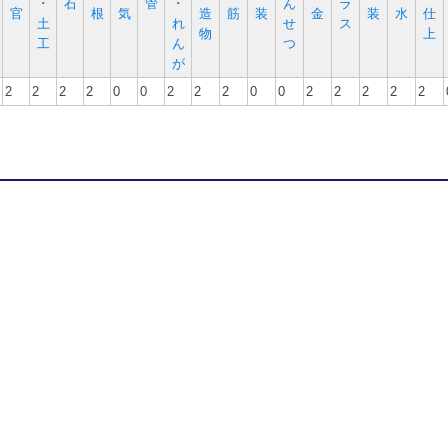
･
石
管
･
ん
ラ
官
根
気
造
筋
装
金
装
水
仕
土
れ
せ
ス
物
上
工
ん
つ
が
2
2
2
2
0
0
2
2
2
0
0
2
2
2
2
2