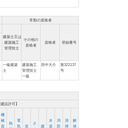
常勤の資格者
建築士又は
その他の
建築施工
資格者
登録番号
資格者
管理技士
一級建築
建築施工
田中大介
第322137
士
管理技士
号
一級
定建設許可】
機
械
電
水
消
清
解
熱
さ
器
気
造
建
道
防
掃
体