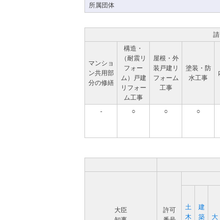
所属団体
請
構造・
（耐震リ
屋根・外
マンショ
フォー
装戸建リ
塗装・防
ン共用部
ム）戸建
フォーム
水工事
分の修繕
リフォー
工事
ム工事
-
○
○
○
土
建
大臣
許可
木
築
大
知事
番号