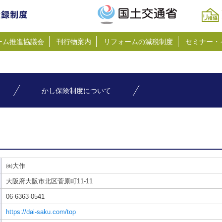
ーム推進協議会
刊行物案内
リフォームの減税制度
セミナー・
かし保険制度について
㈱大作
大阪府大阪市北区菅原町11-11
06-6363-0541
https://dai-saku.com/top