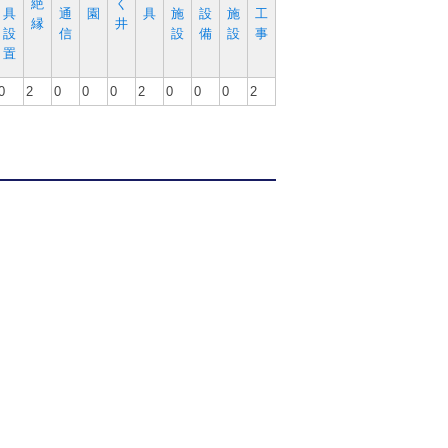
絶
く
具
通
園
具
施
設
施
工
縁
井
設
信
設
備
設
事
置
0
2
0
0
0
2
0
0
0
2