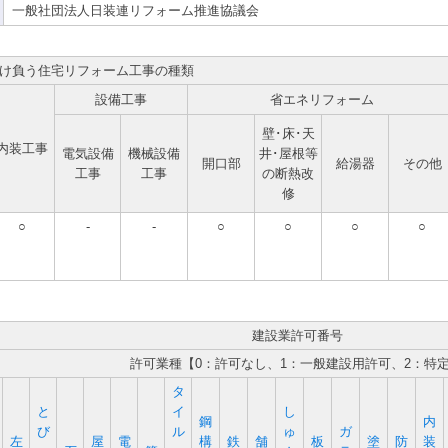
一般社団法人日装連リフォーム推進協議会
け負う住宅リフォーム工事の種類
設備工事
省エネリフォーム
壁･床･天
内装工事
電気設備
機械設備
井･屋根等
開口部
給湯器
その他
工事
工事
の断熱改
修
○
-
-
○
○
○
○
建設業許可番号
許可業種【0：許可なし、1：一般建設用許可、2：特
タ
と
イ
し
鋼
内
び
ル
ゅ
ガ
左
屋
電
構
鉄
舗
板
塗
防
装