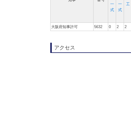
一
一
工
式
式
大阪府知事許可
5632
0
2
2
アクセス