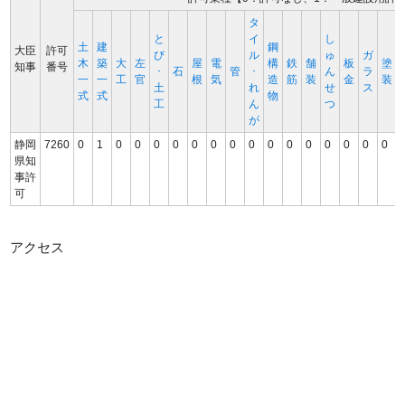
タ
と
イ
し
土
建
鋼
大臣
許可
び
ル
ゅ
ガ
木
築
大
左
屋
電
構
鉄
舗
板
塗
知事
番号
･
石
管
･
ん
ラ
一
一
工
官
根
気
造
筋
装
金
装
土
れ
せ
ス
式
式
物
工
ん
つ
が
静岡
7260
0
1
0
0
0
0
0
0
0
0
0
0
0
0
0
0
0
県知
事許
可
アクセス