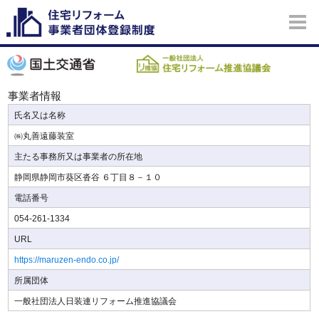
事業者情報
氏名又は名称
㈱丸善遠藤装室
主たる事務所又は事業者の所在地
静岡県静岡市葵区沓谷 ６丁目８－１０
電話番号
054-261-1334
URL
https://maruzen-endo.co.jp/
所属団体
一般社団法人日装連リフォーム推進協議会