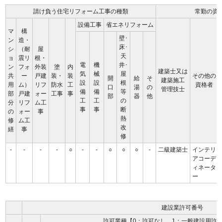
請け負う住宅リフォーム工事の種類
常勤の資
設備工事
省エネリフォーム
マ
構
壁･
ン
造・
床･
シ
（耐
屋
天
ョ
震リ
根・
電
機
井･
ン
フォ
外装
塗
内
建築士又は
気
械
屋
共
ー
戸建
装・
装
その他の
開
給
そ
建築施工
設
設
根
用
ム）
リフ
防水
工
資格者
口
湯
の
管理技士
備
備
等
部
戸建
ォー
工事
事
部
器
他
工
工
の
分
リフ
ム工
事
事
断
の
ォー
事
熱
修
ム工
改
繕
事
修
-
-
-
-
○
-
-
○
○
○
-
二級建築士
インテリ
アコーデ
ィネータ
ー
建設業許可番号
許可業種【0：許可なし、1：一般建設用許