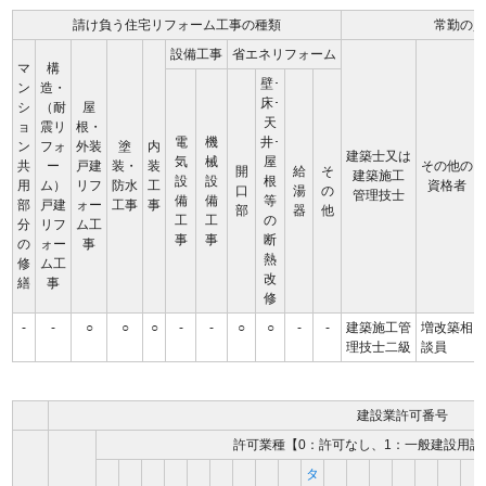
請け負う住宅リフォーム工事の種類
常勤の
設備工事
省エネリフォーム
マ
構
壁･
ン
造・
床･
シ
（耐
屋
天
ョ
震リ
根・
電
機
井･
ン
フォ
外装
塗
内
建築士又は
気
械
屋
共
ー
戸建
装・
装
その他の
開
給
そ
建築施工
設
設
根
用
ム）
リフ
防水
工
資格者
口
湯
の
管理技士
備
備
等
部
戸建
ォー
工事
事
部
器
他
工
工
の
分
リフ
ム工
事
事
断
の
ォー
事
熱
修
ム工
改
繕
事
修
-
-
○
○
○
-
-
○
○
-
-
建築施工管
増改築相
理技士二級
談員
建設業許可番号
許可業種【0：許可なし、1：一般建設用許
タ