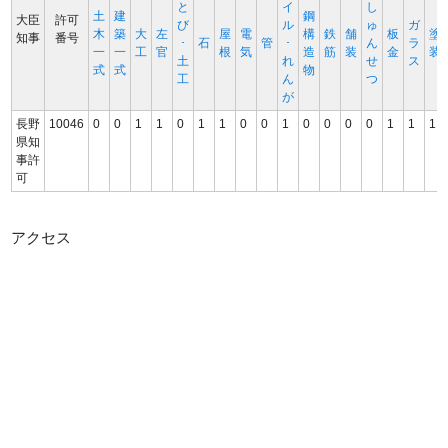
と
イ
し
土
建
鋼
大臣
許可
び
ル
ゅ
ガ
木
築
大
左
屋
電
構
鉄
舗
板
塗
知事
番号
･
石
管
･
ん
ラ
一
一
工
官
根
気
造
筋
装
金
装
土
れ
せ
ス
式
式
物
工
ん
つ
が
長野
10046
0
0
1
1
0
1
1
0
0
1
0
0
0
0
1
1
1
県知
事許
可
アクセス