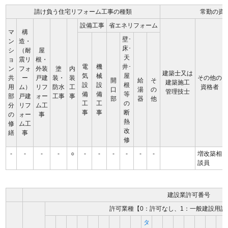
請け負う住宅リフォーム工事の種類
常勤の資
設備工事
省エネリフォーム
マ
構
壁･
ン
造・
床･
シ
（耐
屋
天
ョ
震リ
根・
電
機
井･
ン
フォ
外装
塗
内
建築士又は
気
械
屋
共
ー
戸建
装・
装
その他の
開
給
そ
建築施工
設
設
根
用
ム）
リフ
防水
工
資格者
口
湯
の
管理技士
備
備
等
部
戸建
ォー
工事
事
部
器
他
工
工
の
分
リフ
ム工
事
事
断
の
ォー
事
熱
修
ム工
改
繕
事
修
-
-
-
-
○
-
-
-
-
-
-
増改築相
談員
建設業許可番号
許可業種【0：許可なし、1：一般建設用許
タ