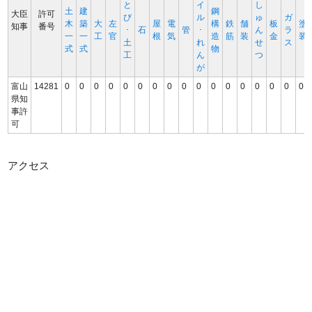
と
イ
し
土
建
鋼
大臣
許可
び
ル
ゅ
ガ
木
築
大
左
屋
電
構
鉄
舗
板
塗
知事
番号
･
石
管
･
ん
ラ
一
一
工
官
根
気
造
筋
装
金
装
土
れ
せ
ス
式
式
物
工
ん
つ
が
富山
14281
0
0
0
0
0
0
0
0
0
0
0
0
0
0
0
0
0
県知
事許
可
アクセス