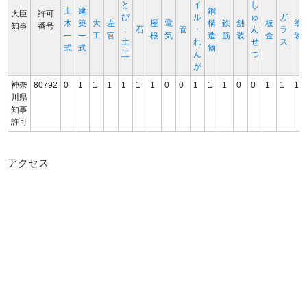
と
イ
し
土
建
鋼
大臣
許可
び
ル
ゅ
ガ
木
築
大
左
屋
電
構
鉄
舗
板
塗
知事
番号
･
石
管
･
ん
ラ
一
一
工
官
根
気
造
筋
装
金
装
土
れ
せ
ス
式
式
物
工
ん
つ
が
神奈
80792
0
1
1
1
1
1
1
0
0
1
1
1
0
0
1
1
1
川県
知事
許可
アクセス