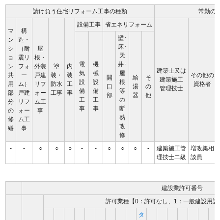
請け負う住宅リフォーム工事の種類
常勤の
設備工事
省エネリフォーム
マ
構
壁･
ン
造・
床･
シ
（耐
屋
天
ョ
震リ
根・
電
機
井･
ン
フォ
外装
塗
内
建築士又は
気
械
屋
共
ー
戸建
装・
装
その他の
開
給
そ
建築施工
設
設
根
用
ム）
リフ
防水
工
資格者
口
湯
の
管理技士
備
備
等
部
戸建
ォー
工事
事
部
器
他
工
工
の
分
リフ
ム工
事
事
断
の
ォー
事
熱
修
ム工
改
繕
事
修
-
-
○
○
○
-
-
○
○
○
-
建築施工管
増改築相
理技士二級
談員
建設業許可番号
許可業種【0：許可なし、1：一般建設用許
タ