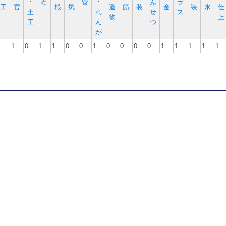
･
石
管
･
ん
ラ
工
官
根
気
造
筋
装
金
装
水
仕
土
れ
せ
ス
物
上
工
ん
つ
が
1
1
0
1
1
0
0
1
0
0
0
0
1
1
1
1
1