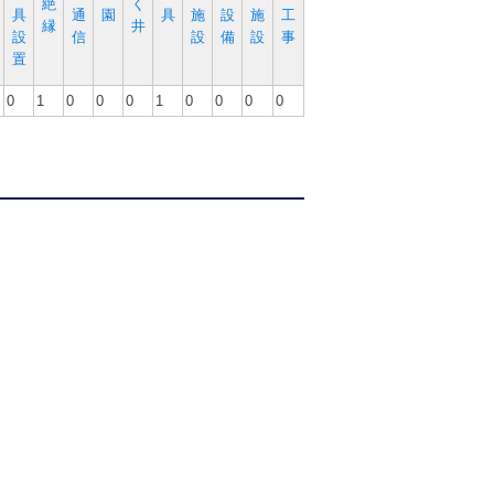
絶
く
具
通
園
具
施
設
施
工
縁
井
設
信
設
備
設
事
置
0
1
0
0
0
1
0
0
0
0