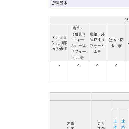
所属団体
請
構造・
（耐震リ
屋根・外
マンショ
フォー
装戸建リ
塗装・防
ン共用部
ム）戸建
フォーム
水工事
分の修繕
リフォー
工事
ム工事
-
○
○
○
土
建
大臣
許可
木
築
知事
番号