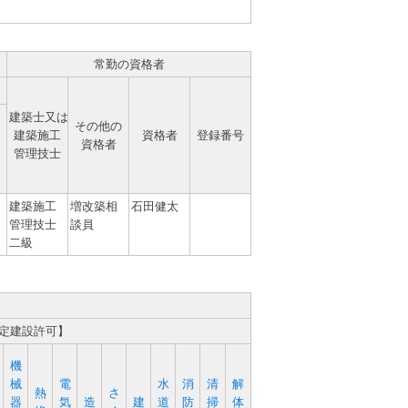
常勤の資格者
建築士又は
その他の
建築施工
資格者
登録番号
資格者
管理技士
建築施工
増改築相
石田健太
管理技士
談員
二級
特定建設許可】
機
械
電
水
消
清
解
熱
さ
器
気
造
建
道
防
掃
体