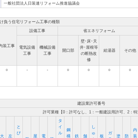
一般社団法人日装連リフォーム推進協議会
け負う住宅リフォーム工事の種類
設備工事
省エネリフォーム
壁･床･天
内装工事
電気設備
機械設備
井･屋根等
開口部
給湯器
その他
工事
工事
の断熱改
修
○
-
-
○
○
○
○
建設業許可番号
許可業種【0：許可なし、1：一般建設用許可、2：
タ
と
イ
し
鋼
内
び
ル
ゅ
ガ
大
左
屋
電
構
鉄
舗
板
塗
防
装