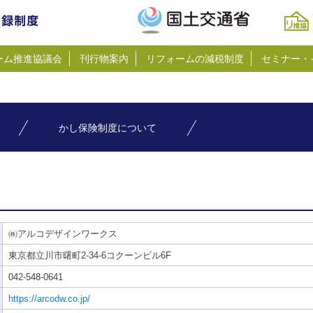
ーム推進協議会
刊行物案内
リフォームの減税制度
セミナー・
かし保険制度について
㈱アルコデザインワークス
東京都立川市曙町2-34-6コクーンビル6F
042-548-0641
https://arcodw.co.jp/