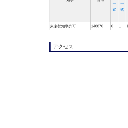
一
一
式
式
東京都知事許可
148870
0
1
アクセス